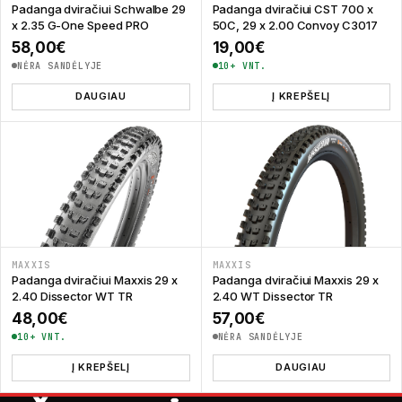
Padanga dviračiui Schwalbe 29
Padanga dviračiui CST 700 x
x 2.35 G-One Speed PRO
50C, 29 x 2.00 Convoy C3017
58,00
€
19,00
€
NĖRA SANDĖLYJE
10+ VNT.
DAUGIAU
Į KREPŠELĮ
MAXXIS
MAXXIS
Padanga dviračiui Maxxis 29 x
Padanga dviračiui Maxxis 29 x
2.40 Dissector WT TR
2.40 WT Dissector TR
48,00
€
57,00
€
10+ VNT.
NĖRA SANDĖLYJE
Į KREPŠELĮ
DAUGIAU