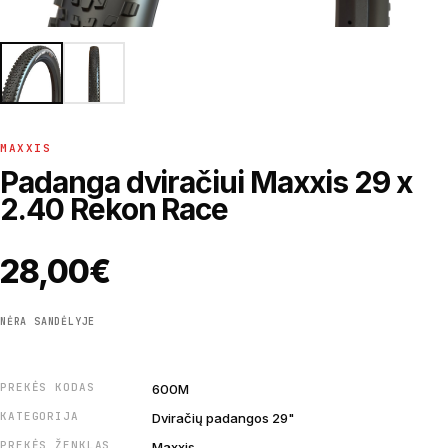
MAXXIS
Padanga dviračiui Maxxis 29 x
2.40 Rekon Race
28,00
€
NĖRA SANDĖLYJE
PREKĖS KODAS
600M
KATEGORIJA
Dviračių padangos 29"
PREKĖS ŽENKLAS
Maxxis