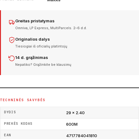
Greitas pristatymas
Omniva, LP Express, MultiParcels. 2–6 d.d.
Originalios dalys
Tiesiogiai iš oficialių platintojų
14 d. grąžinimas
Nepatiko? Grąžinkite be klausimų
TECHNINĖS SAVYBĖS
DYDIS
29 × 2.40
PREKĖS KODAS
600M
EAN
4717784041810