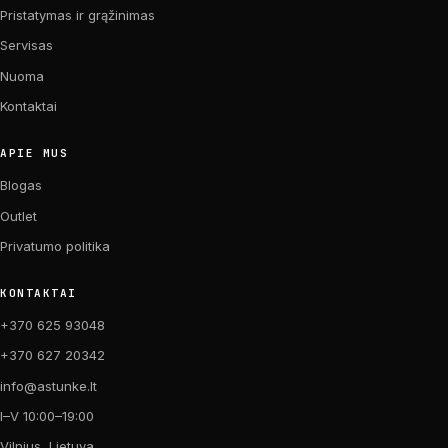
Pristatymas ir grąžinimas
Servisas
Nuoma
Kontaktai
APIE MUS
Blogas
Outlet
Privatumo politika
KONTAKTAI
+370 625 93048
+370 627 20342
info@astunke.lt
I–V 10:00–19:00
Vilnius, Lietuva