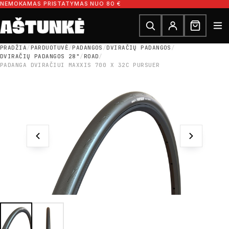
Pereiti prie turinio
NEMOKAMAS PRISTATYMAS NUO 80 €
Ieškoti dalių
Ieškoti
PRADŽIA
/
PARDUOTUVĖ
/
PADANGOS
/
DVIRAČIŲ PADANGOS
/
DVIRAČIŲ PADANGOS 28"
/
ROAD
/
PADANGA DVIRAČIUI MAXXIS 700 X 32C PURSUER