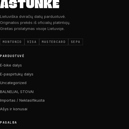
Lietuviška dviračių dalių parduotuvė.
Originalios prekės iš oficialių platintojų.
Greitas pristatymas visoje Lietuvoje.
MONTONIO
VISA
MASTERCARD
SEPA
PARDUOTUVĖ
E-bike dalys
E-paspirtukų dalys
Uncategorized
BALNELIAI, STOVAI
Importas / Neklasifikuota
Ašys ir konusai
PAGALBA