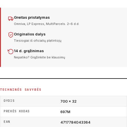
Greitas pristatymas
Omniva, LP Express, MultiParcels. 2–6 d.d.
Originalios dalys
Tiesiogiai iš oficialių platintojų
14 d. grąžinimas
Nepatiko? Grąžinkite be klausimų
TECHNINĖS SAVYBĖS
DYDIS
700 × 32
PREKĖS KODAS
697M
EAN
4717784043364