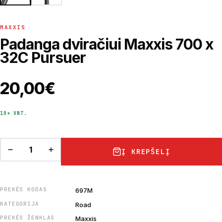
MAXXIS
Padanga dviračiui Maxxis 700 x
32C Pursuer
20,00
€
10+ VNT.
Į KREPŠELĮ
PREKĖS KODAS
697M
KATEGORIJA
Road
PREKĖS ŽENKLAS
Maxxis