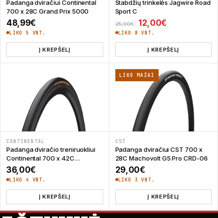
Padanga dviračiui Continental
Stabdžių trinkelės Jagwire Road
700 x 28C Grand Prix 5000
Sport C
Original price was: 
Current price
48,99
€
12,00
€
25,00
€
LIKO 5 VNT.
LIKO 8 VNT.
Į KREPŠELĮ
Į KREPŠELĮ
LIKO MAŽAI
CONTINENTAL
CST
Padanga dviračio treniruokliui
Padanga dviračiui CST 700 x
Continental 700 x 42C
28C Machovolt G5 Pro CRD-06
Hometrainer II
36,00
€
29,00
€
LIKO 4 VNT.
LIKO 3 VNT.
Į KREPŠELĮ
Į KREPŠELĮ