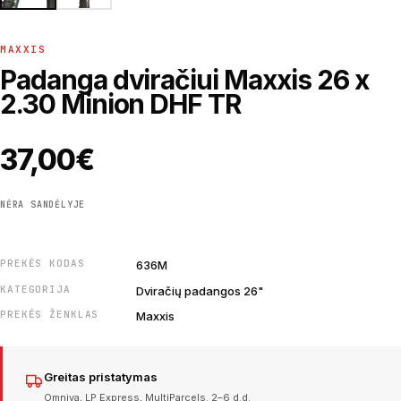
MAXXIS
Padanga dviračiui Maxxis 26 x
2.30 Minion DHF TR
37,00
€
NĖRA SANDĖLYJE
PREKĖS KODAS
636M
KATEGORIJA
Dviračių padangos 26"
PREKĖS ŽENKLAS
Maxxis
Greitas pristatymas
Omniva, LP Express, MultiParcels. 2–6 d.d.