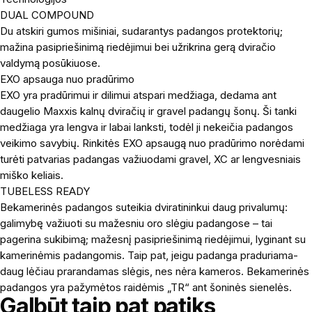
DUAL COMPOUND
Du atskiri gumos mišiniai, sudarantys padangos protektorių;
mažina pasipriešinimą riedėjimui bei užrikrina gerą dviračio
valdymą posūkiuose.
EXO apsauga nuo pradūrimo
EXO yra pradūrimui ir dilimui atspari medžiaga, dedama ant
daugelio Maxxis kalnų dviračių ir gravel padangų šonų. Ši tanki
medžiaga yra lengva ir labai lanksti, todėl ji nekeičia padangos
veikimo savybių. Rinkitės EXO apsaugą nuo pradūrimo norėdami
turėti patvarias padangas važiuodami gravel, XC ar lengvesniais
miško keliais.
TUBELESS READY
Bekamerinės padangos suteikia dviratininkui daug privalumų:
galimybę važiuoti su mažesniu oro slėgiu padangose – tai
pagerina sukibimą; mažesnį pasipriešinimą riedėjimui, lyginant su
kamerinėmis padangomis. Taip pat, jeigu padanga praduriama-
daug lėčiau prarandamas slėgis, nes nėra kameros. Bekamerinės
padangos yra pažymėtos raidėmis „TR“ ant šoninės sienelės.
Galbūt taip pat patiks