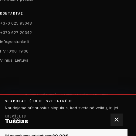
KONTAKTAI
+370 625 93048
+370 627 20342
info@astunke.lt
I–V 10:00–19:00
Vilnius, Lietuva
© 2026 AŠTUNKĖ. VISOS TEISĖS SAUGOMOS.
PAGAMINTA SU MEILE DVIRAČIAMS. 🚴
SLAPUKAI ŠIOJE SVETAINĖJE
by
Digital Acid Studio
Naudojame būtinuosius slapukus, kad svetainė veiktų, ir, jei
sutiksite, analitinius slapukus, padedančius tobulinti turinį.
KREPŠELIS
Daugiau informacijos rasite
privatumo politikoje
.
Tuščias
ATMESTI
SUTINKU
Iki nemokamo pristatymo:
80,00
€