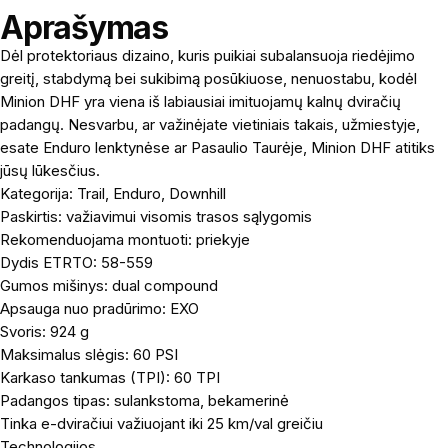
Aprašymas
Dėl protektoriaus dizaino, kuris puikiai subalansuoja riedėjimo
greitį, stabdymą bei sukibimą posūkiuose, nenuostabu, kodėl
Minion DHF yra viena iš labiausiai imituojamų kalnų dviračių
padangų. Nesvarbu, ar važinėjate vietiniais takais, užmiestyje,
esate Enduro lenktynėse ar Pasaulio Taurėje, Minion DHF atitiks
jūsų lūkesčius.
Kategorija: Trail, Enduro, Downhill
Paskirtis: važiavimui visomis trasos sąlygomis
Rekomenduojama montuoti: priekyje
Dydis ETRTO: 58-559
Gumos mišinys: dual compound
Apsauga nuo pradūrimo: EXO
Svoris: 924 g
Maksimalus slėgis: 60 PSI
Karkaso tankumas (TPI): 60 TPI
Padangos tipas: sulankstoma, bekamerinė
Tinka e-dviračiui važiuojant iki 25 km/val greičiu
Technologijos