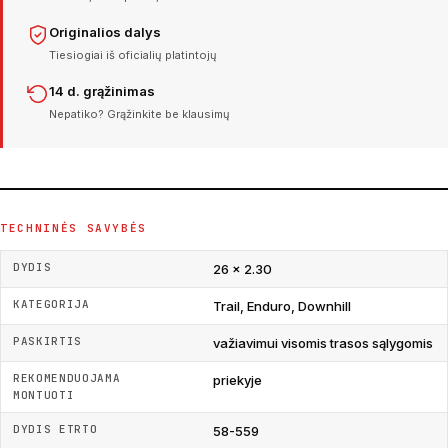
Originalios dalys
Tiesiogiai iš oficialių platintojų
14 d. grąžinimas
Nepatiko? Grąžinkite be klausimų
TECHNINĖS SAVYBĖS
DYDIS
26 × 2.30
KATEGORIJA
Trail, Enduro, Downhill
PASKIRTIS
važiavimui visomis trasos sąlygomis
REKOMENDUOJAMA
priekyje
MONTUOTI
DYDIS ETRTO
58-559