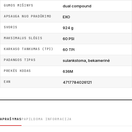
GUMOS MIŠINYS
dual compound
APSAUGA NUO PRADŪRIMO
EXO
SVORIS
924 g
MAKSIMALUS SLĖGIS
60 PSI
KARKASO TANKUMAS (TPI)
60 TPI
PADANGOS TIPAS
sulankstoma, bekamerinė
PREKĖS KODAS
636M
EAN
4717784026121
APRAŠYMAS
PAPILDOMA INFORMACIJA