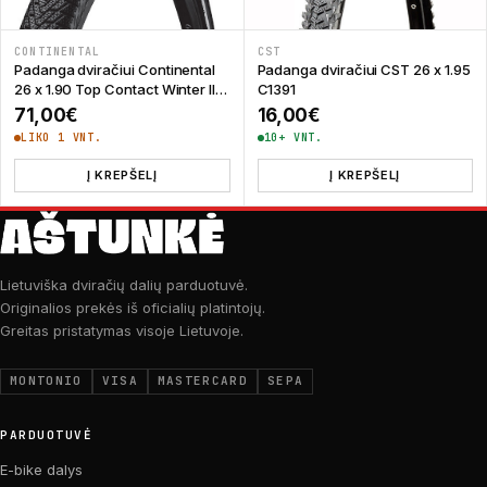
CONTINENTAL
CST
Padanga dviračiui Continental
Padanga dviračiui CST 26 x 1.95
26 x 1.90 Top Contact Winter II
C1391
ECE-R75
71,00
€
16,00
€
LIKO 1 VNT.
10+ VNT.
Į KREPŠELĮ
Į KREPŠELĮ
Lietuviška dviračių dalių parduotuvė.
Originalios prekės iš oficialių platintojų.
Greitas pristatymas visoje Lietuvoje.
MONTONIO
VISA
MASTERCARD
SEPA
PARDUOTUVĖ
E-bike dalys