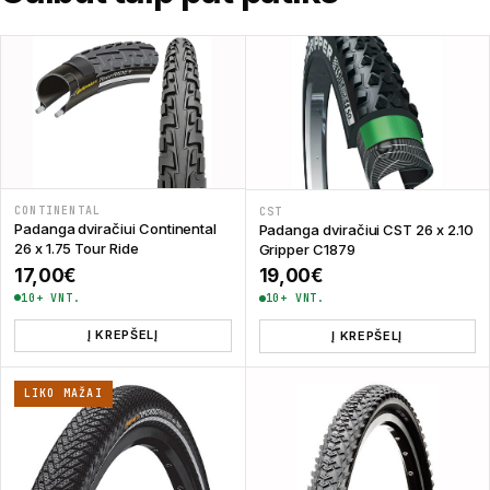
CONTINENTAL
CST
Padanga dviračiui Continental
Padanga dviračiui CST 26 x 2.10
26 x 1.75 Tour Ride
Gripper C1879
17,00
€
19,00
€
10+ VNT.
10+ VNT.
Į KREPŠELĮ
Į KREPŠELĮ
LIKO MAŽAI