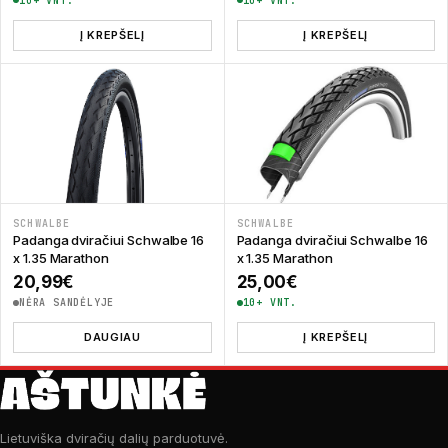
10+ VNT.
10+ VNT.
Į KREPŠELĮ
Į KREPŠELĮ
SCHWALBE
SCHWALBE
Padanga dviračiui Schwalbe 16
Padanga dviračiui Schwalbe 16
x 1.35 Marathon
x 1.35 Marathon
20,99
€
25,00
€
NĖRA SANDĖLYJE
10+ VNT.
DAUGIAU
Į KREPŠELĮ
Lietuviška dviračių dalių parduotuvė.