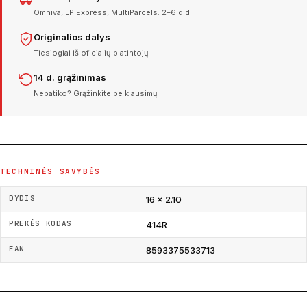
Omniva, LP Express, MultiParcels. 2–6 d.d.
Originalios dalys
Tiesiogiai iš oficialių platintojų
14 d. grąžinimas
Nepatiko? Grąžinkite be klausimų
TECHNINĖS SAVYBĖS
DYDIS
16 × 2.10
PREKĖS KODAS
414R
EAN
8593375533713