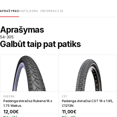
APRAŠYMAS
PAPILDOMA INFORMACIJA
Aprašymas
54-305
Galbūt taip pat patiks
RUBENA
CST
Padanga dviračiui Rubena 16 x
Padanga dviračiui CST 16 x 1.95,
1.75 Walrus
C1213N
12,00
€
11,00
€