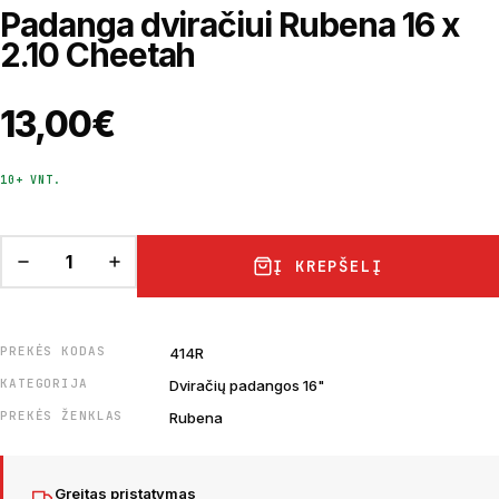
Padanga dviračiui Rubena 16 x
2.10 Cheetah
13,00
€
10+ VNT.
Į KREPŠELĮ
PREKĖS KODAS
414R
KATEGORIJA
Dviračių padangos 16"
PREKĖS ŽENKLAS
Rubena
Greitas pristatymas