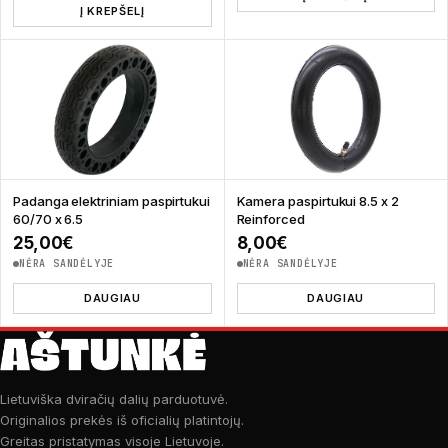
Į KREPŠELĮ
Padanga elektriniam paspirtukui
Kamera paspirtukui 8.5 x 2
60/70 x 6.5
Reinforced
25,00
€
8,00
€
NĖRA SANDĖLYJE
NĖRA SANDĖLYJE
DAUGIAU
DAUGIAU
Lietuviška dviračių dalių parduotuvė.
Originalios prekės iš oficialių platintojų.
Greitas pristatymas visoje Lietuvoje.