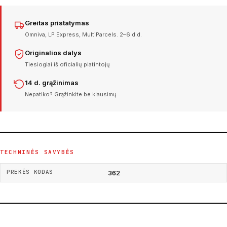
Greitas pristatymas
Omniva, LP Express, MultiParcels. 2–6 d.d.
Originalios dalys
Tiesiogiai iš oficialių platintojų
14 d. grąžinimas
Nepatiko? Grąžinkite be klausimų
TECHNINĖS SAVYBĖS
PREKĖS KODAS
362