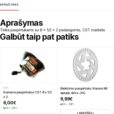
APRAŠYMAS
Aprašymas
Tinka paspirtukams su 8 x 1/2 x 2 padangomis, CST maišelis
Galbūt taip pat patiks
CST
Elektrinio paspirtuko Xiaomi MI
Kamera paspirtukui CST 8 x 1/2
detalė 4Pro-31C
x 2
9,99
€
6,00
€
10+ VNT.
10+ VNT.
Į KREPŠELĮ