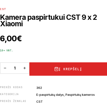
CST
Kamera paspirtukui CST 9 x 2
Xiaomi
6,00
€
10+ VNT.
Į KREPŠELĮ
PREKĖS KODAS
362
KATEGORIJA
E-paspirtukų dalys, Paspirtukų kameros
PREKĖS ŽENKLAS
CST