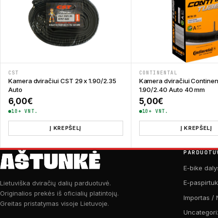
CST
CONTINENTAL
Kamera dviračiui CST 29 x 1.90/2.35
Kamera dviračiui Continen
Auto
1.90/2.40 Auto 40 mm
6,00
€
5,00
€
10+ VNT.
10+ VNT.
Į KREPŠELĮ
Į KREPŠELĮ
PARDUOTU
E-bike daly
E-paspirtu
Lietuviška dviračių dalių parduotuvė.
Originalios prekės iš oficialių platintojų.
Importas / 
Greitas pristatymas visoje Lietuvoje.
Uncategori