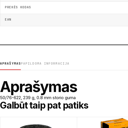
PREKĖS KODAS
EAN
APRAŠYMAS
PAPILDOMA INFORMACIJA
Aprašymas
50/76-622, 239 g, 0.8 mm storio guma
Galbūt taip pat patiks