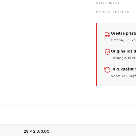
KATEGORIJA
PREKĖS ŽENKLAS
Greitas pris
Omniva, LP Expr
Originalios 
Tiesiogiai iš of
14 d. grąžin
Nepatiko? Grąž
29 × 2.0/3.00