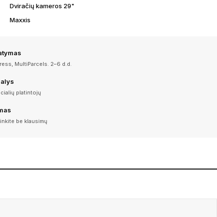
Dviračių kameros 29"
Maxxis
tatymas
ess, MultiParcels. 2–6 d.d.
dalys
icialių platintojų
imas
inkite be klausimų