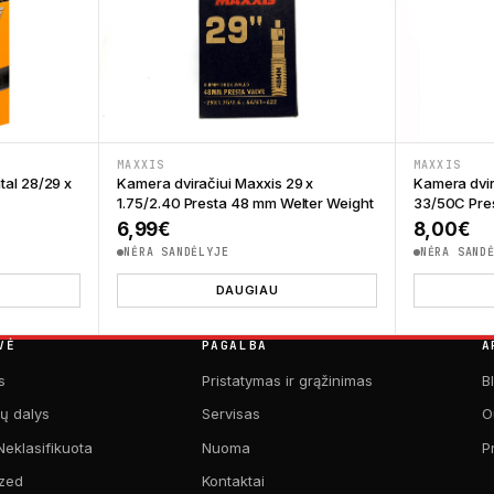
MAXXIS
MAXXIS
tal 28/29 x
Kamera dviračiui Maxxis 29 x
Kamera dvir
1.75/2.40 Presta 48 mm Welter Weight
33/50C Pre
6,99
€
8,00
€
NĖRA SANDĖLYJE
NĖRA SAND
DAUGIAU
VĖ
PAGALBA
A
s
Pristatymas ir grąžinimas
B
kų dalys
Servisas
O
Neklasifikuota
Nuoma
P
zed
Kontaktai