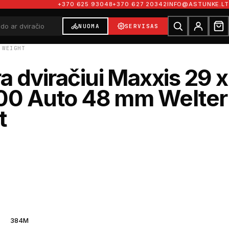
+370 625 93048
+370 627 20342
INFO@ASTUNKE.LT
NUOMA
SERVISAS
 WEIGHT
 dviračiui Maxxis 29 x
.00 Auto 48 mm Welter
t
384M