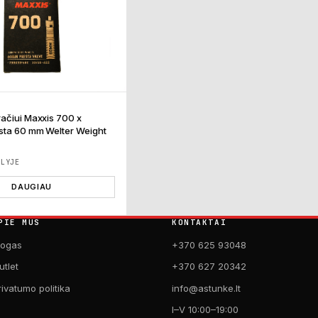
ačiui Maxxis 700 x
sta 60 mm Welter Weight
ĖLYJE
DAUGIAU
PIE MUS
KONTAKTAI
logas
+370 625 93048
utlet
+370 627 20342
rivatumo politika
info@astunke.lt
I–V 10:00–19:00