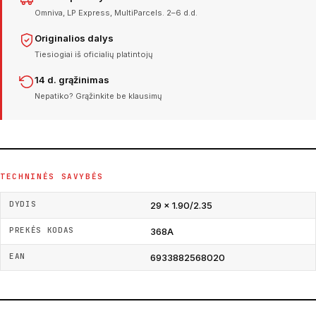
Omniva, LP Express, MultiParcels. 2–6 d.d.
Originalios dalys
Tiesiogiai iš oficialių platintojų
14 d. grąžinimas
Nepatiko? Grąžinkite be klausimų
TECHNINĖS SAVYBĖS
DYDIS
29 × 1.90/2.35
PREKĖS KODAS
368A
EAN
6933882568020