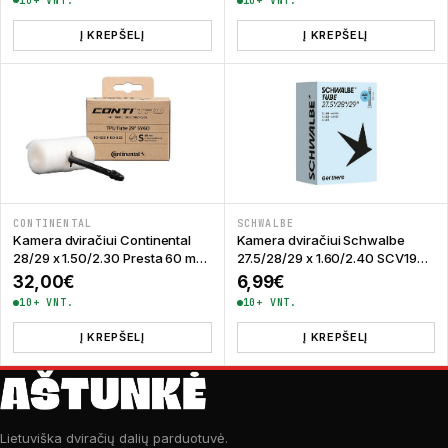
10+ VNT.
10+ VNT.
Į KREPŠELĮ
Į KREPŠELĮ
CONTINENTAL
SCHWALBE
Kamera dviračiui Continental
Kamera dviračiui Schwalbe
28/29 x 1.50/2.30 Presta 60 mm
27.5/28/29 x 1.60/2.40 SCV19
TPU
Clik 40 mm
32,00
€
6,99
€
10+ VNT.
10+ VNT.
Į KREPŠELĮ
Į KREPŠELĮ
Lietuviška dviračių dalių parduotuvė.