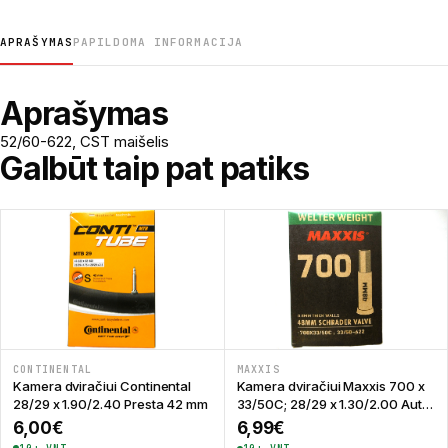
APRAŠYMAS
PAPILDOMA INFORMACIJA
Aprašymas
52/60-622, CST maišelis
Galbūt taip pat patiks
CONTINENTAL
MAXXIS
Kamera dviračiui Continental
Kamera dviračiui Maxxis 700 x
28/29 x 1.90/2.40 Presta 42 mm
33/50C; 28/29 x 1.30/2.00 Auto
48 mm Welter Weight
6,00
€
6,99
€