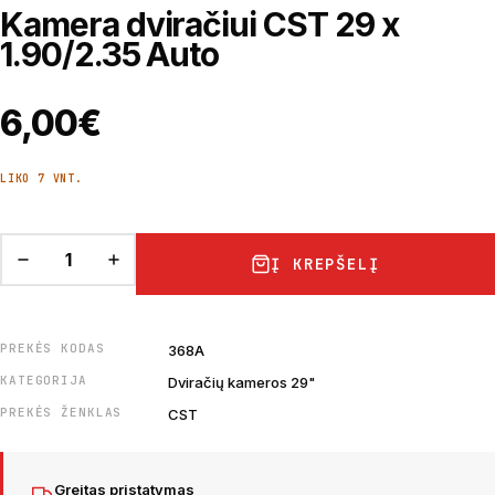
Kamera dviračiui CST 29 x
1.90/2.35 Auto
6,00
€
LIKO 7 VNT.
Į KREPŠELĮ
PREKĖS KODAS
368A
KATEGORIJA
Dviračių kameros 29"
PREKĖS ŽENKLAS
CST
Greitas pristatymas