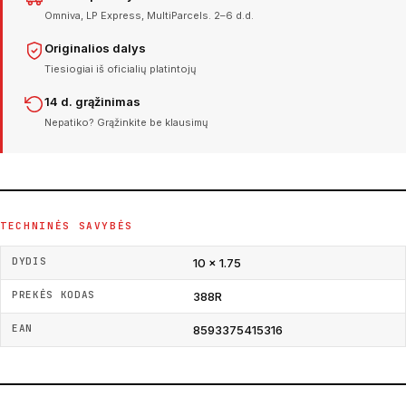
Omniva, LP Express, MultiParcels. 2–6 d.d.
Originalios dalys
Tiesiogiai iš oficialių platintojų
14 d. grąžinimas
Nepatiko? Grąžinkite be klausimų
TECHNINĖS SAVYBĖS
DYDIS
10 × 1.75
PREKĖS KODAS
388R
EAN
8593375415316