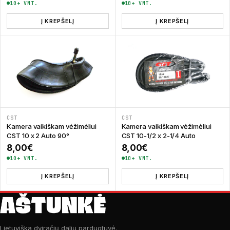
10+ VNT.
10+ VNT.
Į KREPŠELĮ
Į KREPŠELĮ
CST
CST
Kamera vaikiškam vėžimėliui
Kamera vaikiškam vėžimėliui
CST 10 x 2 Auto 90°
CST 10-1/2 x 2-1/4 Auto
8,00
€
8,00
€
10+ VNT.
10+ VNT.
Į KREPŠELĮ
Į KREPŠELĮ
Lietuviška dviračių dalių parduotuvė.