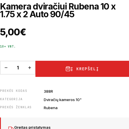
Kamera dviračiui Rubena 10 x
1.75 x 2 Auto 90/45
5,00
€
10+ VNT.
Į KREPŠELĮ
PREKĖS KODAS
388R
KATEGORIJA
Dviračių kameros 10"
PREKĖS ŽENKLAS
Rubena
Greitas pristatymas