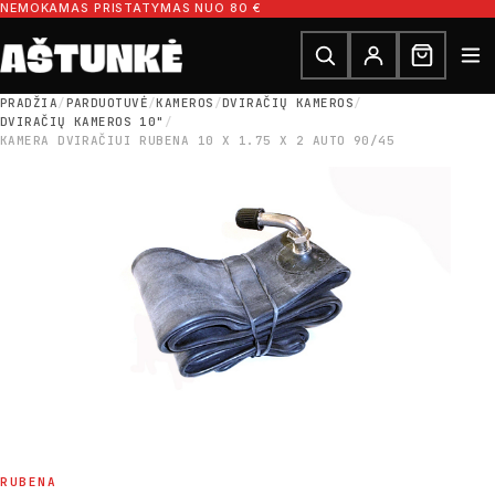
Pereiti prie turinio
NEMOKAMAS PRISTATYMAS NUO 80 €
Ieškoti dalių
Ieškoti
PRADŽIA
/
PARDUOTUVĖ
/
KAMEROS
/
DVIRAČIŲ KAMEROS
/
DVIRAČIŲ KAMEROS 10"
/
KAMERA DVIRAČIUI RUBENA 10 X 1.75 X 2 AUTO 90/45
RUBENA