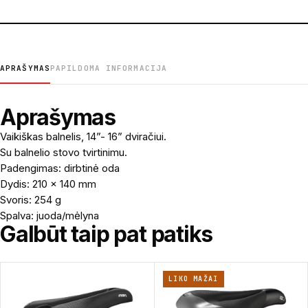
APRAŠYMAS
PAPILDOMA INFORMACIJA
Aprašymas
Vaikiškas balnelis, 14”- 16” dviračiui.
Su balnelio stovo tvirtinimu.
Padengimas: dirbtinė oda
Dydis: 210 x 140 mm
Svoris: 254 g
Spalva: juoda/mėlyna
Galbūt taip pat patiks
LIKO MAŽAI