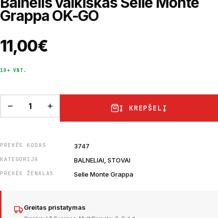
Balnelis vaikiškas Selle Monte
Grappa OK-GO
11,00
€
10+ VNT.
Į KREPŠELĮ
PREKĖS KODAS
3747
KATEGORIJA
BALNELIAI, STOVAI
PREKĖS ŽENKLAS
Selle Monte Grappa
Greitas pristatymas