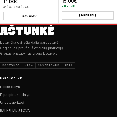
15,00
€
11,00
€
10+ VNT.
NĖRA SANDĖLYJE
Į KREPŠELĮ
DAUGIAU
Lietuviška dviračių dalių parduotuvė.
Originalios prekės iš oficialių platintojų.
Greitas pristatymas visoje Lietuvoje.
MONTONIO
VISA
MASTERCARD
SEPA
PARDUOTUVĖ
E-bike dalys
E-paspirtukų dalys
Uncategorized
BALNELIAI, STOVAI