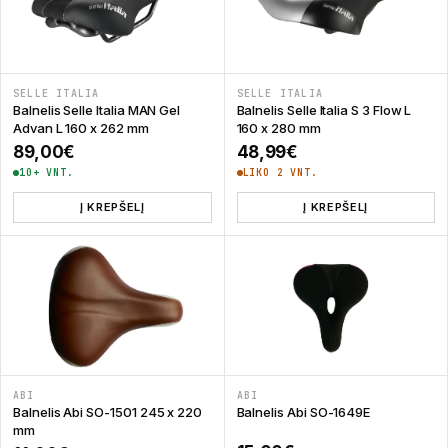
SELLE ITALIA
SELLE ITALIA
Balnelis Selle Italia MAN Gel
Balnelis Selle Italia S 3 Flow L
Advan L 160 x 262 mm
160 x 280 mm
89,00
€
48,99
€
10+ VNT.
LIKO 2 VNT.
Į KREPŠELĮ
Į KREPŠELĮ
ABI
ABI
Balnelis Abi SO-1501 245 x 220
Balnelis Abi SO-1649E
mm