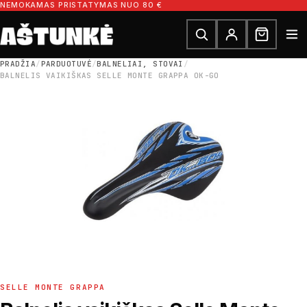
Pereiti prie turinio
NEMOKAMAS PRISTATYMAS NUO 80 €
Ieškoti dalių
Ieškoti
PRADŽIA
/
PARDUOTUVĖ
/
BALNELIAI, STOVAI
/
BALNELIS VAIKIŠKAS SELLE MONTE GRAPPA OK-GO
SELLE MONTE GRAPPA