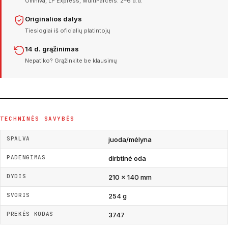
Omniva, LP Express, MultiParcels. 2–6 d.d.
Originalios dalys
Tiesiogiai iš oficialių platintojų
14 d. grąžinimas
Nepatiko? Grąžinkite be klausimų
TECHNINĖS SAVYBĖS
SPALVA
juoda/mėlyna
PADENGIMAS
dirbtinė oda
DYDIS
210 x 140 mm
SVORIS
254 g
PREKĖS KODAS
3747