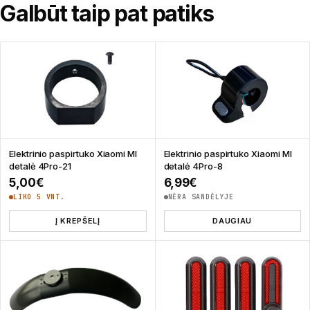
Galbūt taip pat patiks
Elektrinio paspirtuko Xiaomi MI
Elektrinio paspirtuko Xiaomi MI
detalė 4Pro-21
detalė 4Pro-8
5,00
€
6,99
€
LIKO 5 VNT.
NĖRA SANDĖLYJE
Į KREPŠELĮ
DAUGIAU