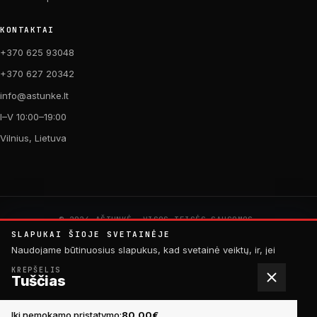
KONTAKTAI
+370 625 93048
+370 627 20342
info@astunke.lt
I–V 10:00–19:00
Vilnius, Lietuva
© 2026 AŠTUNKĖ. VISOS TEISĖS SAUGOMOS.
PAGAMINTA SU MEILE DVIRAČIAMS. 🚴
SLAPUKAI ŠIOJE SVETAINĖJE
by
Digital Acid Studio
Naudojame būtinuosius slapukus, kad svetainė veiktų, ir, jei
sutiksite, analitinius slapukus, padedančius tobulinti turinį.
KREPŠELIS
Daugiau informacijos rasite
privatumo politikoje
.
Tuščias
Elektrinio paspirtuko Segway Ninebot detalė ES-3
Į KREPŠELĮ
ATMESTI
SUTINKU
9,99€
Iki nemokamo pristatymo:
80,00
€