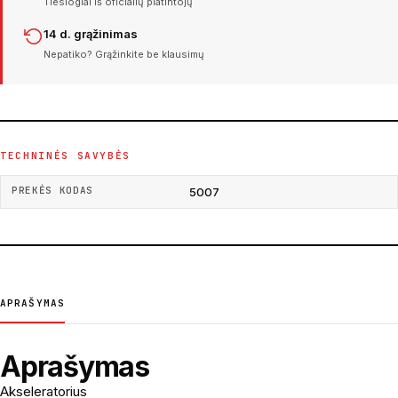
Tiesiogiai iš oficialių platintojų
14 d. grąžinimas
Nepatiko? Grąžinkite be klausimų
TECHNINĖS SAVYBĖS
PREKĖS KODAS
5007
APRAŠYMAS
Aprašymas
Akseleratorius