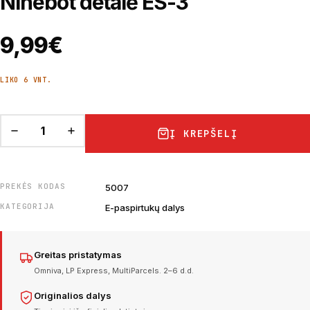
Ninebot detalė ES-3
9,99
€
LIKO 6 VNT.
Į KREPŠELĮ
PREKĖS KODAS
5007
KATEGORIJA
E-paspirtukų dalys
Greitas pristatymas
Omniva, LP Express, MultiParcels. 2–6 d.d.
Originalios dalys