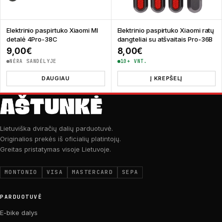
Elektrinio paspirtuko Xiaomi MI
Elektrinio paspirtuko Xiaomi ratų
detalė 4Pro-38C
dangteliai su atšvaitais Pro-36B
9,00
€
8,00
€
NĖRA SANDĖLYJE
10+ VNT.
DAUGIAU
Į KREPŠELĮ
Lietuviška dviračių dalių parduotuvė.
Originalios prekės iš oficialių platintojų.
Greitas pristatymas visoje Lietuvoje.
MONTONIO
VISA
MASTERCARD
SEPA
PARDUOTUVĖ
E-bike dalys