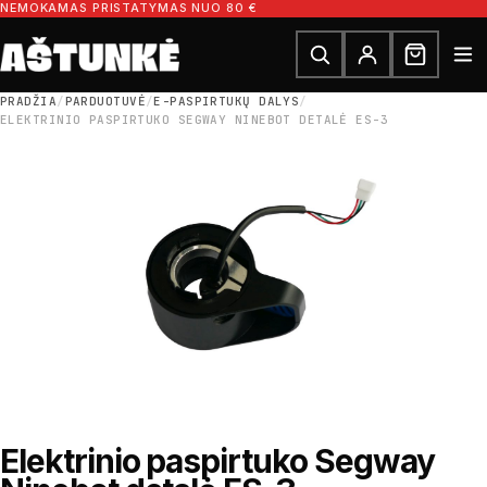
Pereiti prie turinio
NEMOKAMAS PRISTATYMAS NUO 80 €
Ieškoti dalių
Ieškoti
PRADŽIA
/
PARDUOTUVĖ
/
E-PASPIRTUKŲ DALYS
/
ELEKTRINIO PASPIRTUKO SEGWAY NINEBOT DETALĖ ES-3
Elektrinio paspirtuko Segway