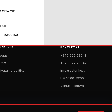
M CITé 28"
ĖLYJE
DAUGIAU
PIE MUS
KONTAKTAI
logas
+370 625 93048
utlet
+370 627 20342
rivatumo politika
info@astunke.lt
I–V 10:00–19:00
Vilnius, Lietuva