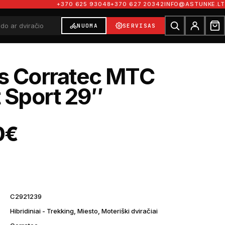
+370 625 93048
+370 627 20342
INFO@ASTUNKE.LT
NUOMA
SERVISAS
is Corratec MTC
 Sport 29″
0
€
C2921239
Hibridiniai - Trekking, Miesto, Moteriški dviračiai