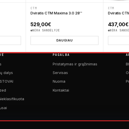
CTM
CTM
Dviratis CTM Maxima 3.0 28''
Dviratis CT
529,00
€
437,00
€
NĖRA SANDĖLYJE
NĖRA SAND
DAUGIAU
VĖ
PAGALBA
A
s
Pristatymas ir grąžinimas
B
kų dalys
Servisas
O
 STOVAI
Nuoma
P
zed
Kontaktai
Neklasifikuota
usai