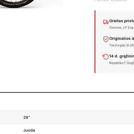
Greitas pris
Omniva, LP Expr
Originalios 
Tiesiogiai iš of
14 d. grąžin
Nepatiko? Grąž
29"
Juoda