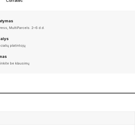
Corratec
tatymas
ess, MultiParcels. 2–6 d.d.
dalys
icialių platintojų
imas
inkite be klausimų