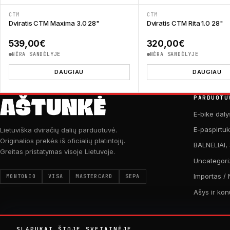
CTM
CTM
Dviratis CTM Maxima 3.0 28"
Dviratis CTM Rita 1.0 28"
539,00
€
320,00
€
NĖRA SANDĖLYJE
NĖRA SANDĖLYJE
DAUGIAU
DAUGIAU
PARDUOTU
E-bike daly
E-paspirtu
Lietuviška dviračių dalių parduotuvė.
Originalios prekės iš oficialių platintojų.
BALNELIAI,
Greitas pristatymas visoje Lietuvoje.
Uncategori
Importas / 
MONTONIO
VISA
MASTERCARD
SEPA
Ašys ir kon
SLAPUKAI ŠIOJE SVETAINĖJE