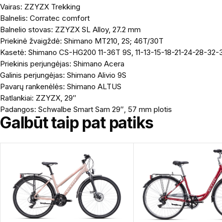
Vairas: ZZYZX Trekking
Balnelis: Corratec comfort
Balnelio stovas: ZZYZX SL Alloy, 27.2 mm
Priekinė žvaigždė: Shimano MT210, 2S; 46T/30T
Kasetė: Shimano CS-HG200 11-36T 9S, 11-13-15-18-21-24-28-32-
Priekinis perjungėjas: Shimano Acera
Galinis perjungėjas: Shimano Alivio 9S
Pavarų rankenėlės: Shimano ALTUS
Ratlankiai: ZZYZX, 29″
Padangos: Schwalbe Smart Sam 29″, 57 mm plotis
Galbūt taip pat patiks