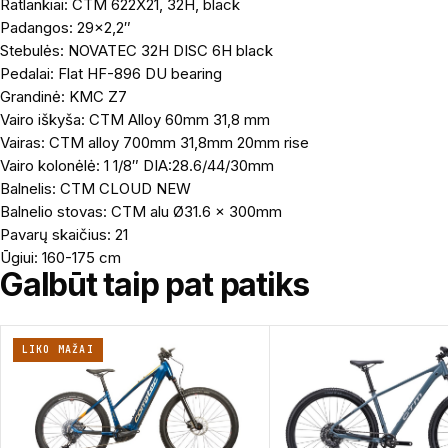
Ratlankiai: CTM 622X21, 32H, black
Padangos: 29×2,2″
Stebulės: NOVATEC 32H DISC 6H black
Pedalai: Flat HF-896 DU bearing
Grandinė: KMC Z7
Vairo iškyša: CTM Alloy 60mm 31,8 mm
Vairas: CTM alloy 700mm 31,8mm 20mm rise
Vairo kolonėlė: 1 1/8″ DIA:28.6/44/30mm
Balnelis: CTM CLOUD NEW
Balnelio stovas: CTM alu Ø31.6 x 300mm
Pavarų skaičius: 21
Ūgiui: 160-175 cm
Galbūt taip pat patiks
LIKO MAŽAI