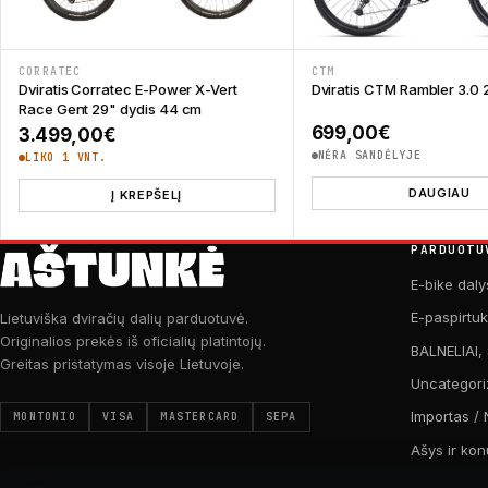
CORRATEC
CTM
Dviratis Corratec E-Power X-Vert
Dviratis CTM Rambler 3.0 
Race Gent 29" dydis 44 cm
699,00
€
3.499,00
€
NĖRA SANDĖLYJE
LIKO 1 VNT.
DAUGIAU
Į KREPŠELĮ
PARDUOTU
E-bike daly
E-paspirtu
Lietuviška dviračių dalių parduotuvė.
Originalios prekės iš oficialių platintojų.
BALNELIAI,
Greitas pristatymas visoje Lietuvoje.
Uncategori
Importas / 
MONTONIO
VISA
MASTERCARD
SEPA
Ašys ir kon