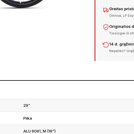
Greitas pris
Omniva, LP Expr
Originalios 
Tiesiogiai iš of
14 d. grąžin
Nepatiko? Grąž
29"
Pilka
ALU 6061, M (16")