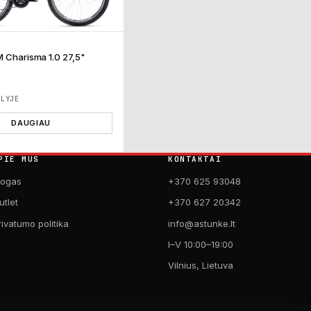
M Charisma 1.0 27,5"
€
ĖLYJE
DAUGIAU
PIE MUS
KONTAKTAI
logas
+370 625 93048
utlet
+370 627 20342
rivatumo politika
info@astunke.lt
I–V 10:00–19:00
Vilnius, Lietuva