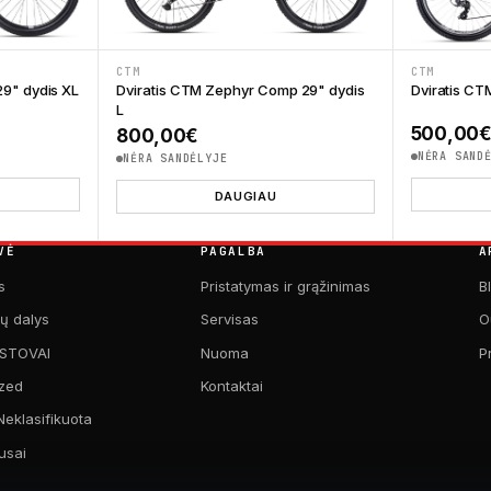
CTM
CTM
29" dydis XL
Dviratis CTM Zephyr Comp 29" dydis
Dviratis CT
L
500,00
800,00
€
NĖRA SAND
NĖRA SANDĖLYJE
DAUGIAU
VĖ
PAGALBA
A
s
Pristatymas ir grąžinimas
B
kų dalys
Servisas
O
 STOVAI
Nuoma
P
zed
Kontaktai
Neklasifikuota
usai