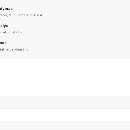
tatymas
ess, MultiParcels. 2–6 d.d.
dalys
icialių platintojų
imas
inkite be klausimų