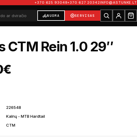
+370 625 93048
+370 627 20342
INFO@ASTUNKE.LT
NUOMA
SERVISAS
is CTM Rein 1.0 29″
0
€
226548
Kalnų - MTB Hardtail
CTM