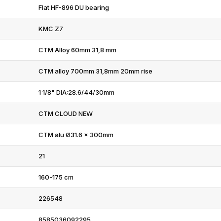
Flat HF-896 DU bearing
KMC Z7
CTM Alloy 60mm 31,8 mm
CTM alloy 700mm 31,8mm 20mm rise
1 1/8" DIA:28.6/44/30mm
CTM CLOUD NEW
CTM alu Ø31.6 x 300mm
21
160-175 cm
226548
8585036092295