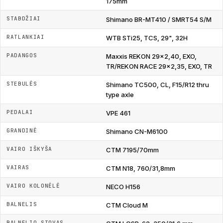
175mm
STABDŽIAI
Shimano BR-MT410 / SMRT54 S/M
RATLANKIAI
WTB STi25, TCS, 29", 32H
PADANGOS
Maxxis REKON 29x2,40, EXO,
TR/REKON RACE 29x2,35, EXO, TR
STEBULĖS
Shimano TC500, CL, F15/R12 thru
type axle
PEDALAI
VPE 461
GRANDINĖ
Shimano CN-M6100
VAIRO IŠKYŠA
CTM 7195/70mm
VAIRAS
CTM N18, 760/31,8mm
VAIRO KOLONĖLĖ
NECO H156
BALNELIS
CTM Cloud M
BALNELIO STOVAS