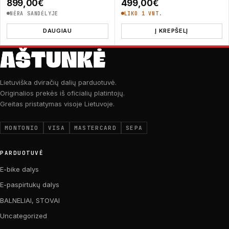
899,00
€
499,00
€
NĖRA SANDĖLYJE
LIKO 1 VNT.
DAUGIAU
Į KREPŠELĮ
Lietuviška dviračių dalių parduotuvė.
Originalios prekės iš oficialių platintojų.
Greitas pristatymas visoje Lietuvoje.
MONTONIO
VISA
MASTERCARD
SEPA
PARDUOTUVĖ
E-bike dalys
E-paspirtukų dalys
BALNELIAI, STOVAI
Uncategorized