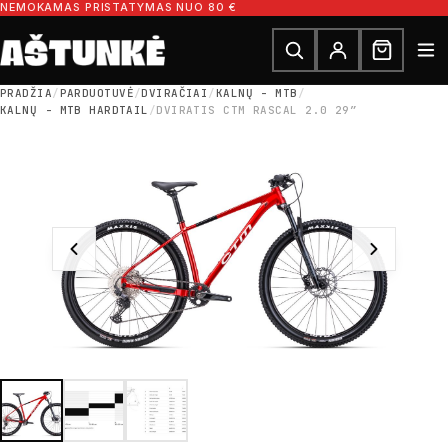
Pereiti prie turinio
NEMOKAMAS PRISTATYMAS NUO 80 €
Ieškoti dalių
Ieškoti
PRADŽIA
/
PARDUOTUVĖ
/
DVIRAČIAI
/
KALNŲ - MTB
/
KALNŲ - MTB HARDTAIL
/
DVIRATIS CTM RASCAL 2.0 29″