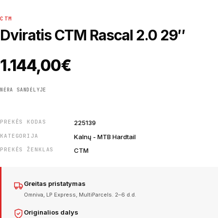
CTM
Dviratis CTM Rascal 2.0 29″
1.144,00
€
NĖRA SANDĖLYJE
PREKĖS KODAS
225139
KATEGORIJA
Kalnų - MTB Hardtail
PREKĖS ŽENKLAS
CTM
Greitas pristatymas
Omniva, LP Express, MultiParcels. 2–6 d.d.
Originalios dalys