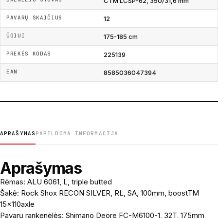
CTM LCSP-62, 350/31,6 mm
PAVARŲ SKAIČIUS
12
ŪGIUI
175-185 cm
PREKĖS KODAS
225139
EAN
8585036047394
APRAŠYMAS
PAPILDOMA INFORMACIJA
Aprašymas
Rėmas: ALU 6061, L, triple butted
Šakė: Rock Shox RECON SILVER, RL, SA, 100mm, boostTM
15x110axle
Pavarų rankenėlės: Shimano Deore FC-M6100-1, 32T, 175mm