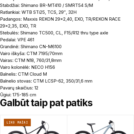
Stabdžiai: Shimano BR-MT410 / SMRT54 S/M
Ratlankiai: WTB STi25, TCS, 29″, 32H
Padangos: Maxxis REKON 29×2,40, EXO, TR/REKON RACE
29×2,35, EXO, TR
Stebulės: Shimano TC500, CL, F15/R12 thru type axle
Pedalai: VPE 461
Grandinė: Shimano CN-M6100
Vairo iškyša: CTM 7195/70mm
Vairas: CTM N18, 760/31,8mm
Vairo kolonėlė: NECO H156
Balnelis: CTM Cloud M
Balnelio stovas: CTM LCSP-62, 350/31,6 mm
Pavarų skaičius: 12
Ūgiui: 175-185 cm
Galbūt taip pat patiks
LIKO MAŽAI