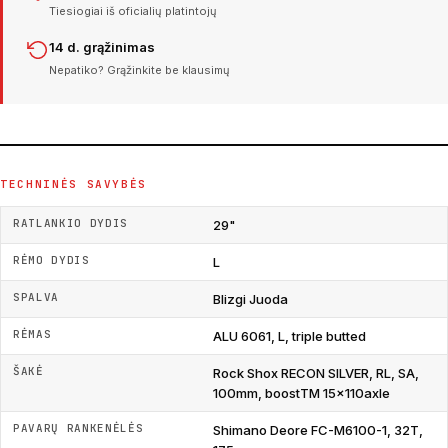
Tiesiogiai iš oficialių platintojų
14 d. grąžinimas
Nepatiko? Grąžinkite be klausimų
TECHNINĖS SAVYBĖS
RATLANKIO DYDIS
29"
RĖMO DYDIS
L
SPALVA
Blizgi Juoda
RĖMAS
ALU 6061, L, triple butted
ŠAKĖ
Rock Shox RECON SILVER, RL, SA,
100mm, boostTM 15x110axle
PAVARŲ RANKENĖLĖS
Shimano Deore FC-M6100-1, 32T,