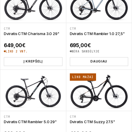
CTM
CTM
Dviratis CTM Charisma 3.0 29"
Dviratis CTM Rambler 1.0 27,5"
649,00
€
695,00
€
LIKO 2 VNT.
NĖRA SANDĖLYJE
Į KREPŠELĮ
DAUGIAU
LIKO MAŽAI
CTM
CTM
Dviratis CTM Rambler 5.0 29"
Dviratis CTM Suzzy 27.5"