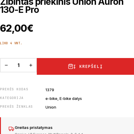
Žibintas priekinis Union Auron
130-E Pro
62,00
€
LIKO 4 VNT.
Į KREPŠELĮ
PREKĖS KODAS
1379
KATEGORIJA
e-bike, E-bike dalys
PREKĖS ŽENKLAS
Union
Greitas pristatymas