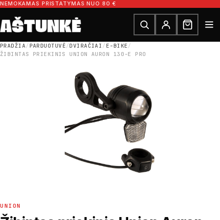
Pereiti prie turinio
NEMOKAMAS PRISTATYMAS NUO 80 €
Ieškoti dalių
Ieškoti
PRADŽIA
/
PARDUOTUVĖ
/
DVIRAČIAI
/
E-BIKE
/
ŽIBINTAS PRIEKINIS UNION AURON 130-E PRO
UNION