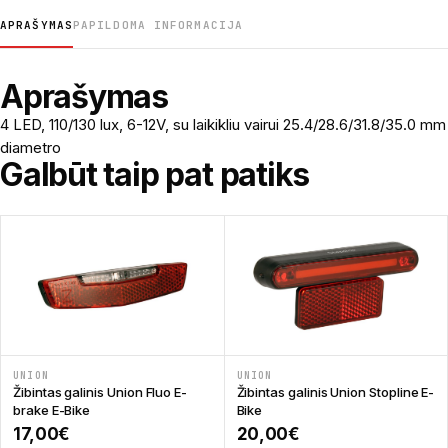
APRAŠYMAS
PAPILDOMA INFORMACIJA
Aprašymas
4 LED, 110/130 lux, 6-12V, su laikikliu vairui 25.4/28.6/31.8/35.0 mm
diametro
Galbūt taip pat patiks
UNION
UNION
Žibintas galinis Union Fluo E-
Žibintas galinis Union Stopline E-
brake E-Bike
Bike
17,00
€
20,00
€