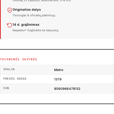
Omniva, LP Express, MultiParcels. 2–6 d.d.
Originalios dalys
Tiesiogiai iš oficialių platintojų
14 d. grąžinimas
Nepatiko? Grąžinkite be klausimų
TECHNINĖS SAVYBĖS
SPALVA
Metro
PREKĖS KODAS
1379
EAN
8590966478132