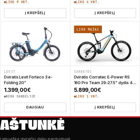
LIKO 9 VNT.
LIKO 4 VNT.
Į KREPŠELĮ
Į KREPŠELĮ
LIKO MAŽAI
LEVIT
CORRATEC
Dviratis Levit Forteco 3 e-
Dviratis Corratec E-Power RS
Folding 20"
160 Pro Team 29-27.5" dydis 47
cm
1.399,00
€
5.899,00
€
NĖRA SANDĖLYJE
LIKO 1 VNT.
DAUGIAU
Į KREPŠELĮ
Lietuviška dviračių dalių parduotuvė.