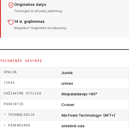
Originalios dalys
Tiesiogiai iš oficialių platintojų
14 d. grąžinimas
Nepatiko? Grąžinkite be klausimų
TECHNINĖS SAVYBĖS
SPALVA
Juoda
TIPAS
unisex
VAŽIAVIMO STILIUS
Atsipalaidavęs <90°
PASKIRTIS
Cruiser
• TECHNOLOGIJA
Abi Foam Technology+ (AFT+)
• PADENGIMAS
sintetinė oda