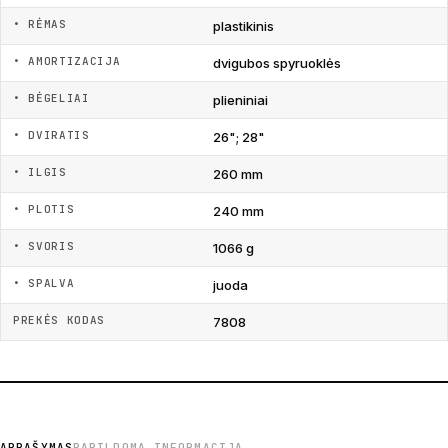
• RĖMAS
plastikinis
• AMORTIZACIJA
dvigubos spyruoklės
• BĖGELIAI
plieniniai
• DVIRATIS
26"; 28"
• ILGIS
260 mm
• PLOTIS
240 mm
• SVORIS
1066 g
• SPALVA
juoda
PREKĖS KODAS
7808
APRAŠYMAS
PAPILDOMA INFORMACIJA