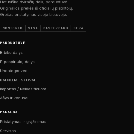
Lietuviška dviračių dalių parduotuvė.
Originalios prekės iš oficialių platintojų.
Greitas pristatymas visoje Lietuvoje.
MONTONIO
VISA
MASTERCARD
SEPA
PARDUOTUVĖ
E-bike dalys
E-paspirtukų dalys
Uncategorized
BALNELIAI, STOVAI
Importas / Neklasifikuota
Ašys ir konusai
PAGALBA
Pristatymas ir grąžinimas
Servisas