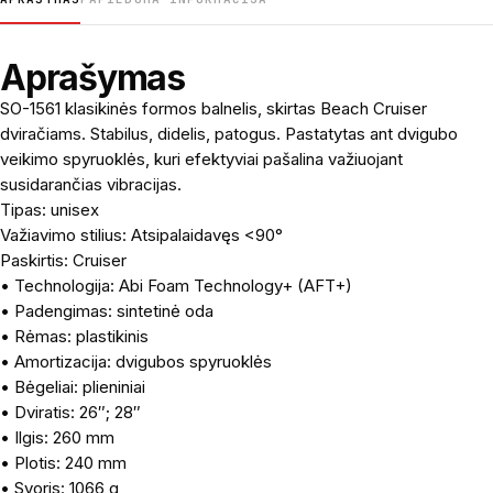
Aprašymas
SO-1561 klasikinės formos balnelis, skirtas Beach Cruiser
dviračiams. Stabilus, didelis, patogus. Pastatytas ant dvigubo
veikimo spyruoklės, kuri efektyviai pašalina važiuojant
susidarančias vibracijas.
Tipas: unisex
Važiavimo stilius: Atsipalaidavęs <90°
Paskirtis: Cruiser
• Technologija: Abi Foam Technology+ (AFT+)
• Padengimas: sintetinė oda
• Rėmas: plastikinis
• Amortizacija: dvigubos spyruoklės
• Bėgeliai: plieniniai
• Dviratis: 26″; 28″
• Ilgis: 260 mm
• Plotis: 240 mm
• Svoris: 1066 g