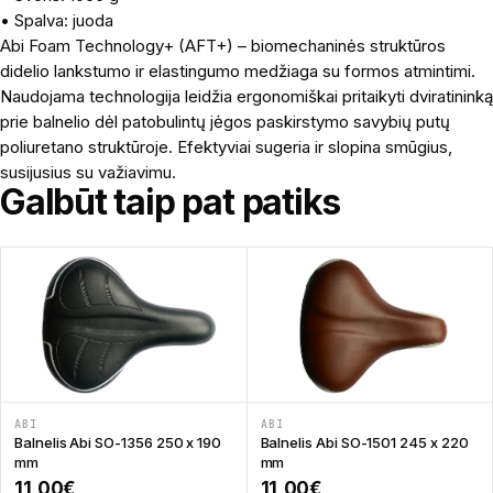
• Spalva: juoda
Abi Foam Technology+ (AFT+) – biomechaninės struktūros
didelio lankstumo ir elastingumo medžiaga su formos atmintimi.
Naudojama technologija leidžia ergonomiškai pritaikyti dviratininką
prie balnelio dėl patobulintų jėgos paskirstymo savybių putų
poliuretano struktūroje. Efektyviai sugeria ir slopina smūgius,
susijusius su važiavimu.
Galbūt taip pat patiks
ABI
ABI
Balnelis Abi SO-1356 250 x 190
Balnelis Abi SO-1501 245 x 220
mm
mm
11,00
€
11,00
€