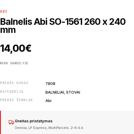
ABI
Balnelis Abi SO-1561 260 x 240
mm
14,00
€
NĖRA SANDĖLYJE
PREKĖS KODAS
7808
KATEGORIJA
BALNELIAI, STOVAI
PREKĖS ŽENKLAS
Abi
Greitas pristatymas
Omniva, LP Express, MultiParcels. 2–6 d.d.