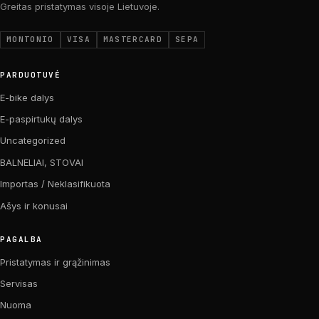
Greitas pristatymas visoje Lietuvoje.
MONTONIO
VISA
MASTERCARD
SEPA
PARDUOTUVĖ
E-bike dalys
E-paspirtukų dalys
Uncategorized
BALNELIAI, STOVAI
Importas / Neklasifikuota
Ašys ir konusai
PAGALBA
Pristatymas ir grąžinimas
Servisas
Nuoma