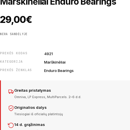
Marškinėliai Enduro Bearings
29,00
€
NĖRA SANDĖLYJE
PREKĖS KODAS
4921
KATEGORIJA
Marškinėliai
PREKĖS ŽENKLAS
Enduro Bearings
Greitas pristatymas
Omniva, LP Express, MultiParcels. 2–6 d.d.
Originalios dalys
Tiesiogiai iš oficialių platintojų
14 d. grąžinimas