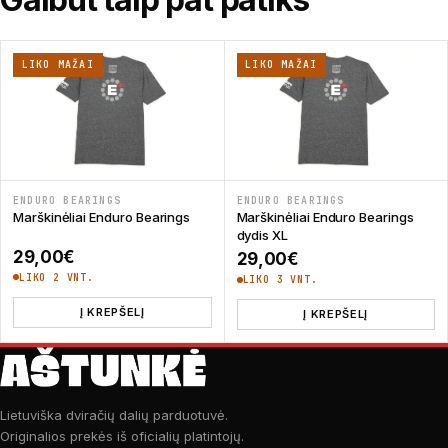
LIKO MAŽAI
LIKO MAŽAI
ENDURO BEARINGS
ENDURO BEARINGS
Marškinėliai Enduro Bearings
Marškinėliai Enduro Bearings
dydis XL
29,00
€
29,00
€
LIKO 2 VNT.
LIKO 3 VNT.
Į KREPŠELĮ
Į KREPŠELĮ
Lietuviška dviračių dalių parduotuvė.
Originalios prekės iš oficialių platintojų.