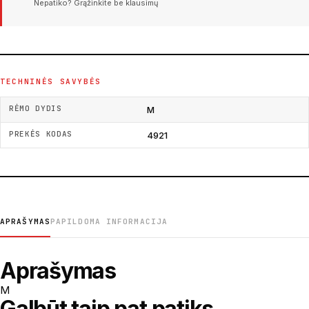
Nepatiko? Grąžinkite be klausimų
TECHNINĖS SAVYBĖS
RĖMO DYDIS
M
PREKĖS KODAS
4921
APRAŠYMAS
PAPILDOMA INFORMACIJA
Aprašymas
M
Galbūt taip pat patiks