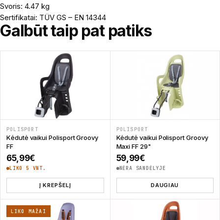
Svoris: 4.47 kg
Sertifikatai: TÜV GS – EN 14344
Galbūt taip pat patiks
POLISPORT
POLISPORT
Kėdutė vaikui Polisport Groovy
Kėdutė vaikui Polisport Groovy
FF
Maxi FF 29"
65,99
€
59,99
€
LIKO 5 VNT.
NĖRA SANDĖLYJE
Į KREPŠELĮ
DAUGIAU
LIKO MAŽAI