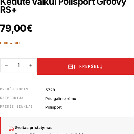
Kėdutė vaikui Polisport Groovy
RS+
79,00
€
LIKO 4 VNT.
Į KREPŠELĮ
PREKĖS KODAS
5728
KATEGORIJA
Prie galinio rėmo
PREKĖS ŽENKLAS
Polisport
Greitas pristatymas