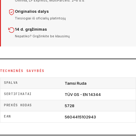
Omniva, LP Express, MultiParcels. 2–6 d.d.
Originalios dalys
Tiesiogiai iš oficialių platintojų
14 d. grąžinimas
Nepatiko? Grąžinkite be klausimų
TECHNINĖS SAVYBĖS
SPALVA
Tamsi Ruda
SERTIFIKATAI
TÜV GS - EN 14344
PREKĖS KODAS
5728
EAN
5604415102943