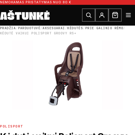
Pereiti prie turinio
NEMOKAMAS PRISTATYMAS NUO 80 €
Ieškoti dalių
Ieškoti
PRADŽIA
/
PARDUOTUVĖ
/
AKSESUARAI
/
KĖDUTĖS
/
PRIE GALINIO RĖMO
/
KĖDUTĖ VAIKUI POLISPORT GROOVY RS+
POLISPORT