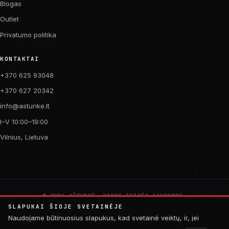
Blogas
Outlet
Privatumo politika
KONTAKTAI
+370 625 93048
+370 627 20342
info@astunke.lt
I–V 10:00–19:00
Vilnius, Lietuva
© 2026 AŠTUNKĖ. VISOS TEISĖS SAUGOMOS.
PAGAMINTA SU MEILE DVIRAČIAMS. 🚴
SLAPUKAI ŠIOJE SVETAINĖJE
by
Digital Acid Studio
Naudojame būtinuosius slapukus, kad svetainė veiktų, ir, jei
sutiksite, analitinius slapukus, padedančius tobulinti turinį.