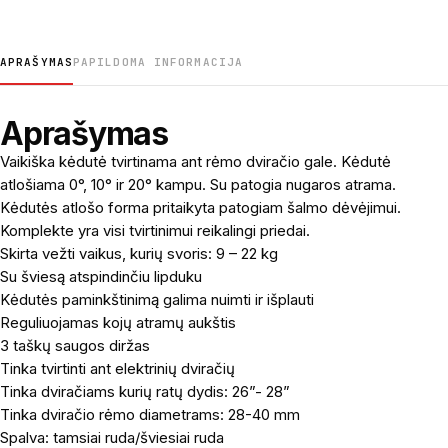
APRAŠYMAS
PAPILDOMA INFORMACIJA
Aprašymas
Vaikiška kėdutė tvirtinama ant rėmo dviračio gale. Kėdutė
atlošiama 0°, 10° ir 20° kampu. Su patogia nugaros atrama.
Kėdutės atlošo forma pritaikyta patogiam šalmo dėvėjimui.
Komplekte yra visi tvirtinimui reikalingi priedai.
Skirta vežti vaikus, kurių svoris: 9 – 22 kg
Su šviesą atspindinčiu lipduku
Kėdutės paminkštinimą galima nuimti ir išplauti
Reguliuojamas kojų atramų aukštis
3 taškų saugos diržas
Tinka tvirtinti ant elektrinių dviračių
Tinka dviračiams kurių ratų dydis: 26”- 28”
Tinka dviračio rėmo diametrams: 28-40 mm
Spalva: tamsiai ruda/šviesiai ruda