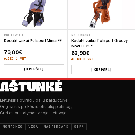
POLISPORT
POLISPORT
Kėdutė vaikui Polisport Minia FF
Kėdutė vaikui Polisport Groovy
Maxi FF 29"
76,00
€
62,90
€
LIKO 2 VNT.
LIKO 8 VNT.
Į KREPŠELĮ
Į KREPŠELĮ
Lietuviška dviračių dalių parduotuvė.
Originalios prekės iš oficialių platintojų.
Greitas pristatymas visoje Lietuvoje.
MONTONIO
VISA
MASTERCARD
SEPA