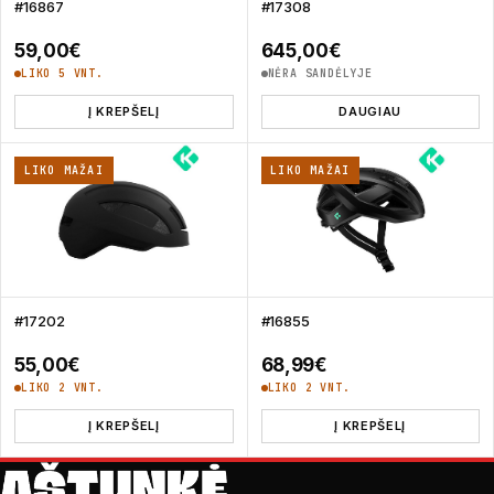
#16867
#17308
59,00
€
645,00
€
LIKO 5 VNT.
NĖRA SANDĖLYJE
Į KREPŠELĮ
DAUGIAU
LIKO MAŽAI
LIKO MAŽAI
#17202
#16855
55,00
€
68,99
€
LIKO 2 VNT.
LIKO 2 VNT.
Į KREPŠELĮ
Į KREPŠELĮ