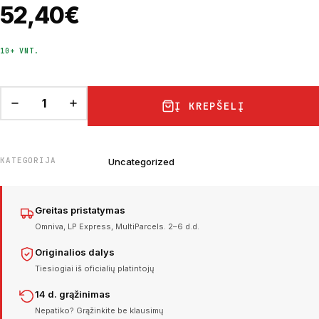
52,40
€
10+ VNT.
Į KREPŠELĮ
KATEGORIJA
Uncategorized
Greitas pristatymas
Omniva, LP Express, MultiParcels. 2–6 d.d.
Originalios dalys
Tiesiogiai iš oficialių platintojų
14 d. grąžinimas
Nepatiko? Grąžinkite be klausimų