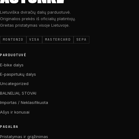
Lietuviška dviračių dalių parduotuvė.
Originalios prekės iš oficialių platintojų.
Greitas pristatymas visoje Lietuvoje.
MONTONIO
VISA
MASTERCARD
SEPA
PARDUOTUVĖ
E-bike dalys
E-paspirtukų dalys
Uncategorized
BALNELIAI, STOVAI
Importas / Neklasifikuota
Ašys ir konusai
PAGALBA
Pristatymas ir grąžinimas