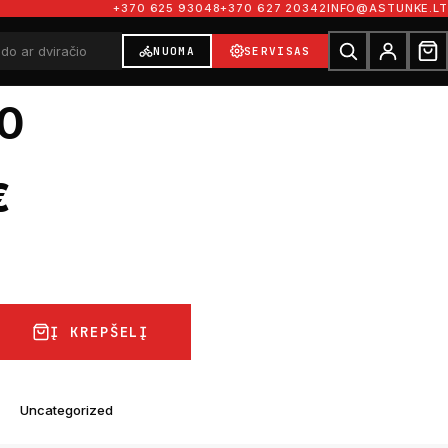
+370 625 93048
+370 627 20342
INFO@ASTUNKE.LT
NUOMA
SERVISAS
0
€
Į KREPŠELĮ
Uncategorized