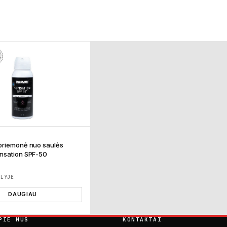
priemonė nuo saulės
nsation SPF-50
ĖLYJE
DAUGIAU
PIE MUS
KONTAKTAI