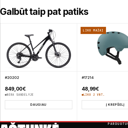
Galbūt taip pat patiks
LIKO MAŽAI
#20202
#17214
849,00
€
48,99
€
NĖRA SANDĖLYJE
LIKO 2 VNT.
DAUGIAU
Į KREPŠELĮ
PARDUOTU