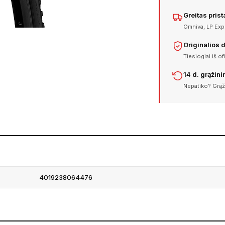
Greitas pris
Omniva, LP Expr
Originalios 
Tiesiogiai iš of
14 d. grąžin
Nepatiko? Grąž
4019238064476