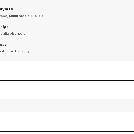
tatymas
ess, MultiParcels. 2–6 d.d.
dalys
icialių platintojų
imas
inkite be klausimų