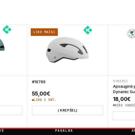
LIKO MAŽAI
#16789
DYNAMIC
Apsauginė 
Dynamic Su
55,00
€
18,00
€
LIKO 2 VNT.
NĖRA SAND
Į KREPŠELĮ
VĖ
PAGALBA
A