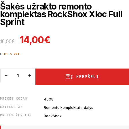
Šakės užrakto remonto
komplektas RockShox Xloc Full
Sprint
Original price was: 18,00
Current price is: 
14,00
€
18,00
€
LIKO 6 VNT.
Į KREPŠELĮ
PREKĖS KODAS
4508
KATEGORIJA
Remonto komplektai ir dalys
PREKĖS ŽENKLAS
RockShox