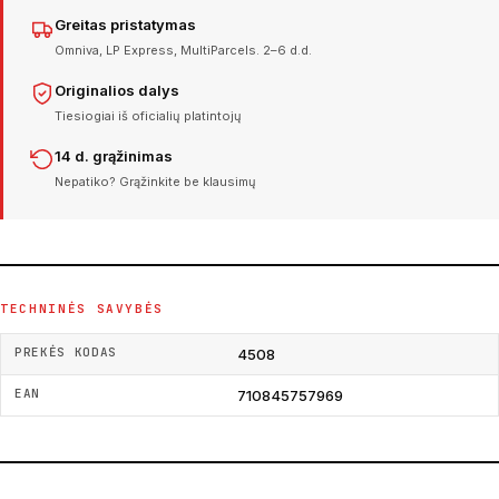
Greitas pristatymas
Omniva, LP Express, MultiParcels. 2–6 d.d.
Originalios dalys
Tiesiogiai iš oficialių platintojų
14 d. grąžinimas
Nepatiko? Grąžinkite be klausimų
TECHNINĖS SAVYBĖS
PREKĖS KODAS
4508
EAN
710845757969