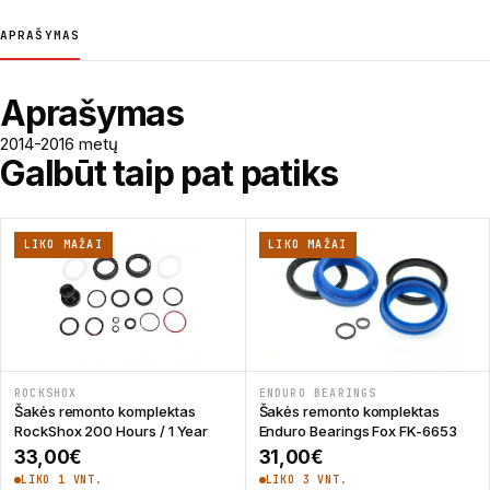
APRAŠYMAS
Aprašymas
2014-2016 metų
Galbūt taip pat patiks
LIKO MAŽAI
LIKO MAŽAI
ROCKSHOX
ENDURO BEARINGS
Šakės remonto komplektas
Šakės remonto komplektas
RockShox 200 Hours / 1 Year
Enduro Bearings Fox FK-6653
33,00
€
31,00
€
LIKO 1 VNT.
LIKO 3 VNT.