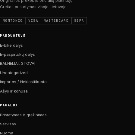
Originalios prekės iš oficialių platintojų.
Greitas pristatymas visoje Lietuvoje.
MONTONIO
VISA
MASTERCARD
SEPA
PARDUOTUVĖ
E-bike dalys
E-paspirtukų dalys
BALNELIAI, STOVAI
Uncategorized
Importas / Neklasifikuota
Ašys ir konusai
PAGALBA
Pristatymas ir grąžinimas
Servisas
Nuoma