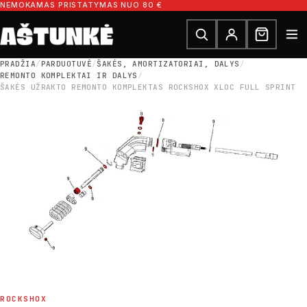
Pereiti prie turinio
NEMOKAMAS PRISTATYMAS NUO 80 €
Ieškoti dalių
Ieškoti
PRADŽIA
/
PARDUOTUVĖ
/
ŠAKĖS, AMORTIZATORIAI, DALYS
/
REMONTO KOMPLEKTAI IR DALYS
/
ŠAKĖS UŽRAKTO REMONTO KOMPLEKTAS ROCKSHOX XLOC FULL SPRINT
ROCKSHOX