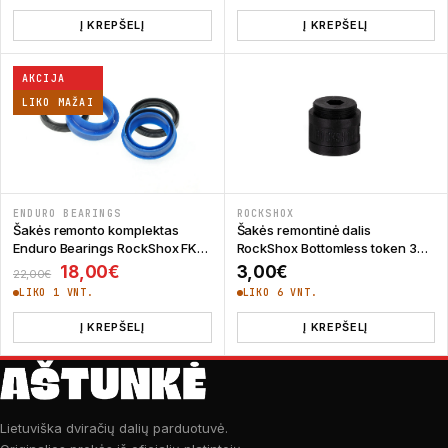
Į KREPŠELĮ
Į KREPŠELĮ
AKCIJA
LIKO MAŽAI
ENDURO BEARINGS
ROCKSHOX
Šakės remonto komplektas
Šakės remontinė dalis
Enduro Bearings RockShox FK-
RockShox Bottomless token 32
6610 30 mm
mm
Original price was: 22,00€.
Current price is: 18,00€.
18,00
€
3,00
€
22,00
€
LIKO 1 VNT.
LIKO 6 VNT.
Į KREPŠELĮ
Į KREPŠELĮ
Lietuviška dviračių dalių parduotuvė.