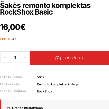
Šakės remonto komplektas
RockShox Basic
16,00
€
LIKO 8 VNT.
Į KREPŠELĮ
PREKĖS KODAS
5107
KATEGORIJA
Remonto komplektai ir dalys
PREKĖS ŽENKLAS
RockShox
Greitas pristatymas