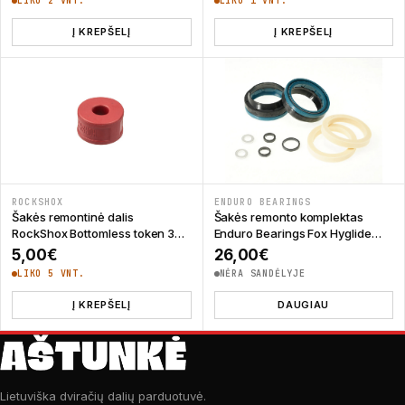
LIKO 2 VNT.
LIKO 1 VNT.
Į KREPŠELĮ
Į KREPŠELĮ
ROCKSHOX
ENDURO BEARINGS
Šakės remontinė dalis
Šakės remonto komplektas
RockShox Bottomless token 35
Enduro Bearings Fox Hyglide
mm
FKH-7002
5,00
€
26,00
€
LIKO 5 VNT.
NĖRA SANDĖLYJE
Į KREPŠELĮ
DAUGIAU
Lietuviška dviračių dalių parduotuvė.