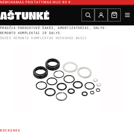
Pereiti prie turinio
NEMOKAMAS PRISTATYMAS NUO 80 €
Ieškoti dalių
Ieškoti
PRADŽIA
/
PARDUOTUVĖ
/
ŠAKĖS, AMORTIZATORIAI, DALYS
/
REMONTO KOMPLEKTAI IR DALYS
/
ŠAKĖS REMONTO KOMPLEKTAS ROCKSHOX BASIC
ROCKSHOX