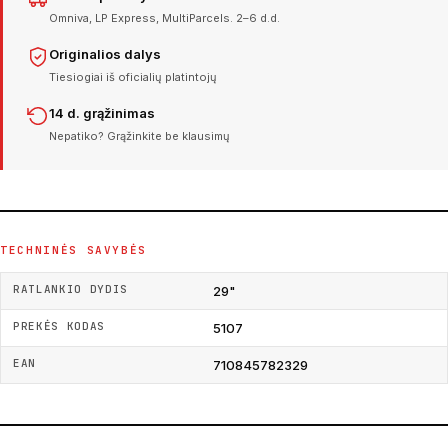
Omniva, LP Express, MultiParcels. 2–6 d.d.
Originalios dalys
Tiesiogiai iš oficialių platintojų
14 d. grąžinimas
Nepatiko? Grąžinkite be klausimų
TECHNINĖS SAVYBĖS
RATLANKIO DYDIS
29"
PREKĖS KODAS
5107
EAN
710845782329