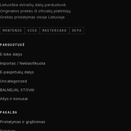
Lietuviška dviračių dalių parduotuvė.
Originalios prekės iš oficialių platintojų.
Greitas pristatymas visoje Lietuvoje.
MONTONIO
VISA
MASTERCARD
SEPA
PARDUOTUVĖ
E-bike dalys
Importas / Neklasifikuota
E-paspirtukų dalys
Uncategorized
BALNELIAI, STOVAI
Ašys ir konusai
PAGALBA
Pristatymas ir grąžinimas
Servisas