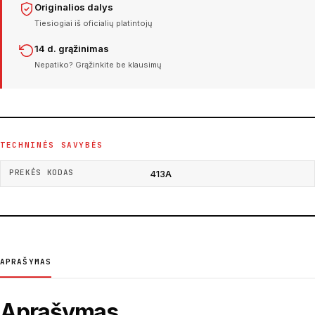
Originalios dalys
Tiesiogiai iš oficialių platintojų
14 d. grąžinimas
Nepatiko? Grąžinkite be klausimų
TECHNINĖS SAVYBĖS
PREKĖS KODAS
413A
APRAŠYMAS
Aprašymas