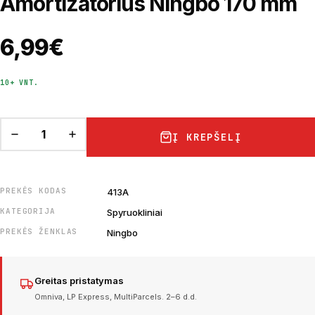
Amortizatorius Ningbo 170 mm
6,99
€
10+ VNT.
Į KREPŠELĮ
PREKĖS KODAS
413A
KATEGORIJA
Spyruokliniai
PREKĖS ŽENKLAS
Ningbo
Greitas pristatymas
Omniva, LP Express, MultiParcels. 2–6 d.d.