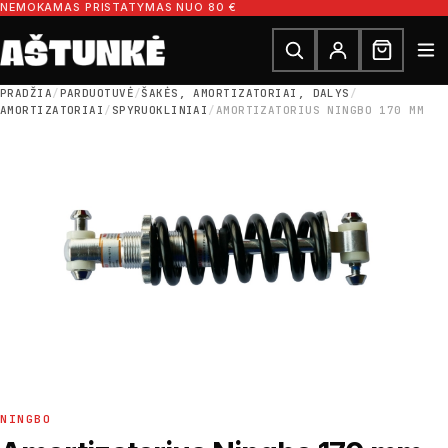
Pereiti prie turinio
NEMOKAMAS PRISTATYMAS NUO 80 €
Ieškoti dalių
Ieškoti
PRADŽIA
/
PARDUOTUVĖ
/
ŠAKĖS, AMORTIZATORIAI, DALYS
/
AMORTIZATORIAI
/
SPYRUOKLINIAI
/
AMORTIZATORIUS NINGBO 170 MM
NINGBO