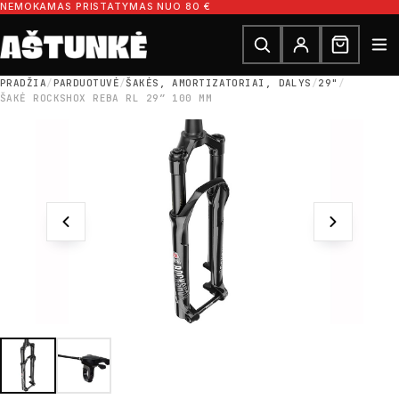
Pereiti prie turinio
NEMOKAMAS PRISTATYMAS NUO 80 €
Ieškoti dalių
Ieškoti
PRADŽIA
/
PARDUOTUVĖ
/
ŠAKĖS, AMORTIZATORIAI, DALYS
/
29"
/
ŠAKĖ ROCKSHOX REBA RL 29″ 100 MM