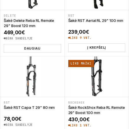
DELETE
RST
Šakė Delete Reba RL Remote
Šakė RST Aerial RL 29" 100 mm
29" Boost 120 mm
239,00
€
469,00
€
LIKO 9 VNT.
NĖRA SANDĖLYJE
Į KREPŠELĮ
DAUGIAU
LIKO MAŽAI
RST
ROCKSHOX
Šakė RST Capa T 29" 80 mm
Šakė RockShox Reba RL Remote
29" Boost 100 mm
78,00
€
430,00
€
NĖRA SANDĖLYJE
LIKO 1 VNT.