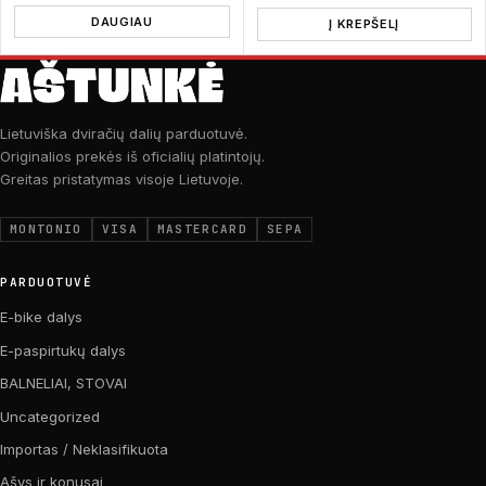
DAUGIAU
Į KREPŠELĮ
Lietuviška dviračių dalių parduotuvė.
Originalios prekės iš oficialių platintojų.
Greitas pristatymas visoje Lietuvoje.
MONTONIO
VISA
MASTERCARD
SEPA
PARDUOTUVĖ
E-bike dalys
E-paspirtukų dalys
BALNELIAI, STOVAI
Uncategorized
Importas / Neklasifikuota
Ašys ir konusai