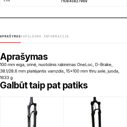
EAN
710845827969
APRAŠYMAS
PAPILDOMA INFORMACIJA
Aprašymas
100 mm eiga, orinė, nuotolinis rakinimas OneLoc, D-Brake,
38.1/28.6 mm platėjantis vamzdis, 15×100 mm thru axle, juoda,
1633 g
Galbūt taip pat patiks