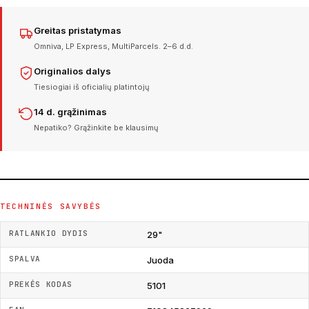
Greitas pristatymas
Omniva, LP Express, MultiParcels. 2–6 d.d.
Originalios dalys
Tiesiogiai iš oficialių platintojų
14 d. grąžinimas
Nepatiko? Grąžinkite be klausimų
TECHNINĖS SAVYBĖS
RATLANKIO DYDIS
29"
SPALVA
Juoda
PREKĖS KODAS
5101