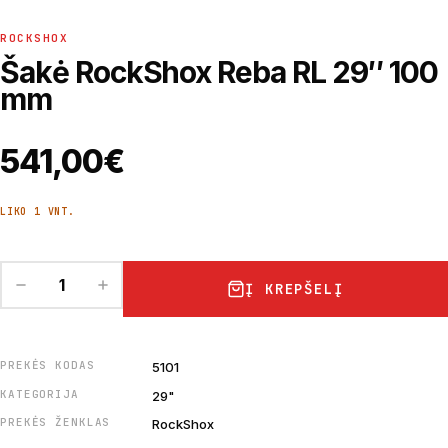
ROCKSHOX
Šakė RockShox Reba RL 29″ 100
mm
541,00
€
LIKO 1 VNT.
Į KREPŠELĮ
PREKĖS KODAS
5101
KATEGORIJA
29"
PREKĖS ŽENKLAS
RockShox