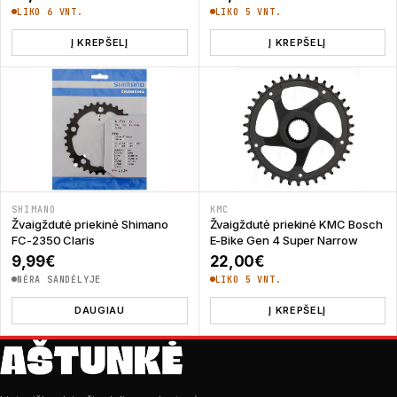
LIKO 6 VNT.
LIKO 5 VNT.
Į KREPŠELĮ
Į KREPŠELĮ
SHIMANO
KMC
Žvaigždutė priekinė Shimano
Žvaigždutė priekinė KMC Bosch
FC-2350 Claris
E-Bike Gen 4 Super Narrow
9,99
€
22,00
€
NĖRA SANDĖLYJE
LIKO 5 VNT.
DAUGIAU
Į KREPŠELĮ