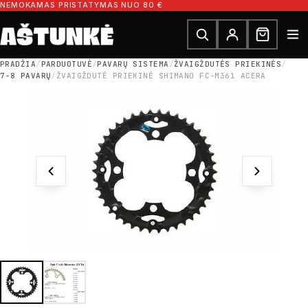
Pereiti prie turinio
NEMOKAMAS PRISTATYMAS NUO 80 €
Ieškoti dalių
Ieškoti
PRADŽIA
/
PARDUOTUVĖ
/
PAVARŲ SISTEMA
/
ŽVAIGŽDUTĖS PRIEKINĖS
/
7-8 PAVARŲ
/
ŽVAIGŽDUTĖ PRIEKINĖ SHIMANO FC-M361 ACERA