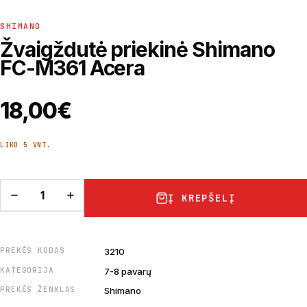
SHIMANO
Žvaigždutė priekinė Shimano
FC-M361 Acera
18,00
€
LIKO 5 VNT.
Į KREPŠELĮ
PREKĖS KODAS
3210
KATEGORIJA
7-8 pavarų
PREKĖS ŽENKLAS
Shimano