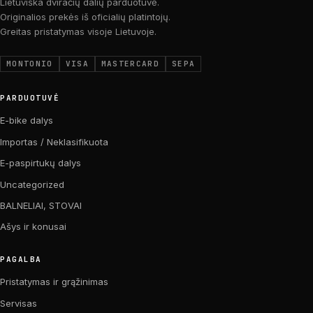
Lietuviška dviračių dalių parduotuvė.
Originalios prekės iš oficialių platintojų.
Greitas pristatymas visoje Lietuvoje.
MONTONIO
VISA
MASTERCARD
SEPA
PARDUOTUVĖ
E-bike dalys
Importas / Neklasifikuota
E-paspirtukų dalys
Uncategorized
BALNELIAI, STOVAI
Ašys ir konusai
PAGALBA
Pristatymas ir grąžinimas
Servisas