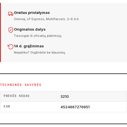
Greitas pristatymas
Omniva, LP Express, MultiParcels. 2–6 d.d.
Originalios dalys
Tiesiogiai iš oficialių platintojų
14 d. grąžinimas
Nepatiko? Grąžinkite be klausimų
TECHNINĖS SAVYBĖS
PREKĖS KODAS
3210
EAN
4524667276951