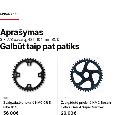
APRAŠYMAS
Aprašymas
3 x 7/8 pavarų, 42T, 104 mm BCD
Galbūt taip pat patiks
KMC
KMC
Žvaigždutė priekinė KMC CR E-
Žvaigždutė priekinė KMC Bosch
Bike 104
E-Bike Gen 4 Super Narrow
56,00
€
26,00
€