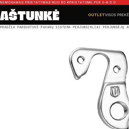
Pereiti prie turinio
NEMOKAMAS PRISTATYMAS NUO 80 €
PRISTATOME PER 2–6 D.D.
OUTLET
VISOS PREK
Ieškoti dalių
Ieškoti
PRADŽIA
/
PARDUOTUVĖ
/
PAVARŲ SISTEMA
/
PERJUNGIKLIAI
/
PERJUNGĖJŲ A