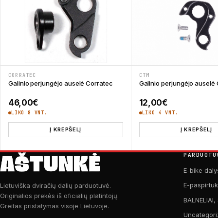
CORRATEC
CTM
Galinio perjungėjo auselė Corratec
Galinio perjungėjo ausel
46,00
€
12,00
€
LIKO 8 VNT.
LIKO 4 VNT.
Į KREPŠELĮ
Į KREPŠELĮ
PARDUOTU
E-bike daly
E-paspirtu
Lietuviška dviračių dalių parduotuvė.
Originalios prekės iš oficialių platintojų.
BALNELIAI,
Greitas pristatymas visoje Lietuvoje.
Uncategori