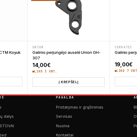
UNION
CORRATEC
ė CTM Koyuk
Galinio perjungėjo auselė Union GH-
Galinio per
307
19,00
€
14,00
€
LIKO 7 VN
LIKO 3 VNT.
Į KREPŠELĮ
VĖ
PAGALBA
A
s
Pristatymas ir grąžinimas
B
kų dalys
Servisas
O
 STOVAI
Nuoma
P
zed
Kontaktai