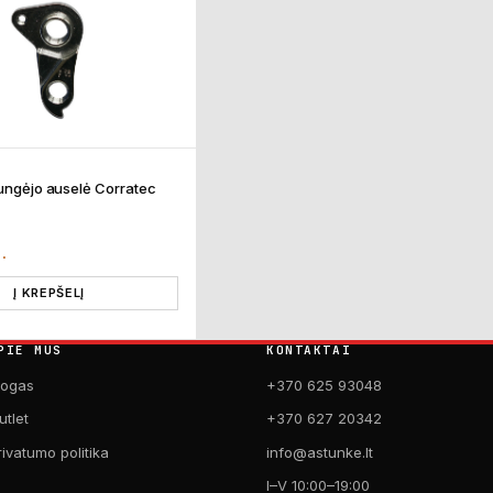
jungėjo auselė Corratec
T.
Į KREPŠELĮ
PIE MUS
KONTAKTAI
logas
+370 625 93048
utlet
+370 627 20342
rivatumo politika
info@astunke.lt
I–V 10:00–19:00