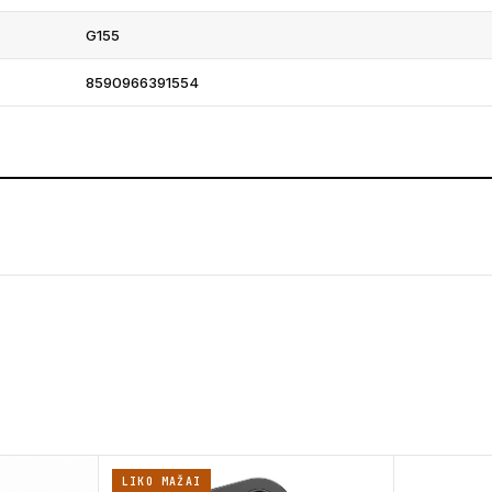
G155
8590966391554
LIKO MAŽAI