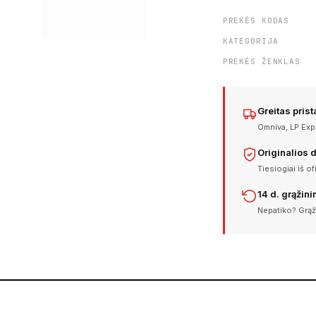
PREKĖS KODAS
KATEGORIJA
PREKĖS ŽENKLAS
Greitas pris
Omniva, LP Expr
Originalios 
Tiesiogiai iš of
14 d. grąžin
Nepatiko? Grąž