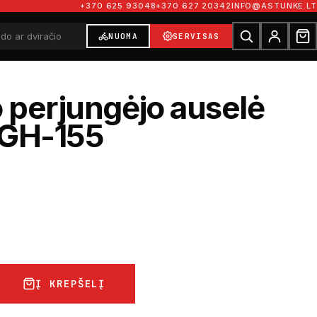
+370 625 93048
+370 627 20342
INFO@ASTUNKE.LT
NUOMA
SERVISAS
o perjungėjo auselė
 GH-155
€
Į KREPŠELĮ