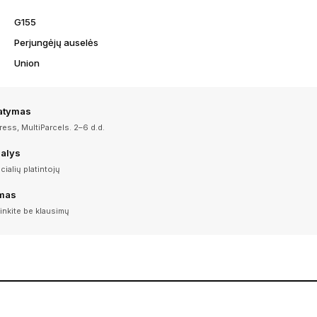
G155
Perjungėjų auselės
Union
tatymas
ess, MultiParcels. 2–6 d.d.
dalys
icialių platintojų
imas
inkite be klausimų