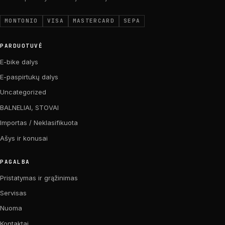
MONTONIO
VISA
MASTERCARD
SEPA
PARDUOTUVĖ
E-bike dalys
E-paspirtukų dalys
Uncategorized
BALNELIAI, STOVAI
Importas / Neklasifikuota
Ašys ir konusai
PAGALBA
Pristatymas ir grąžinimas
Servisas
Nuoma
Kontaktai