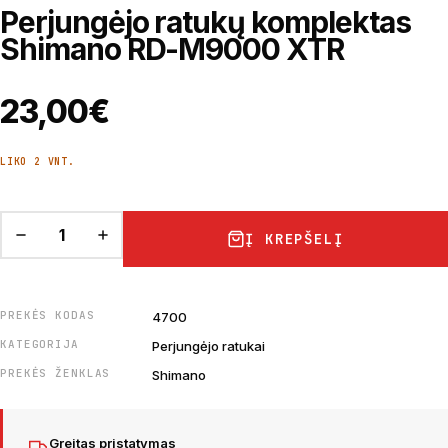
Perjungėjo ratukų komplektas
Shimano RD-M9000 XTR
23,00
€
LIKO 2 VNT.
Į KREPŠELĮ
PREKĖS KODAS
4700
KATEGORIJA
Perjungėjo ratukai
PREKĖS ŽENKLAS
Shimano
Greitas pristatymas