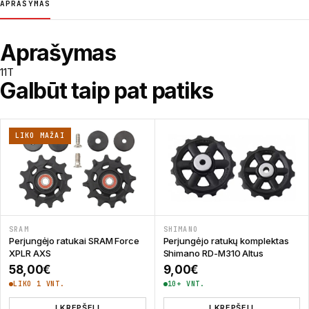
APRAŠYMAS
Aprašymas
11T
Galbūt taip pat patiks
LIKO MAŽAI
SRAM
SHIMANO
Perjungėjo ratukai SRAM Force
Perjungėjo ratukų komplektas
XPLR AXS
Shimano RD-M310 Altus
58,00
€
9,00
€
LIKO 1 VNT.
10+ VNT.
Į KREPŠELĮ
Į KREPŠELĮ