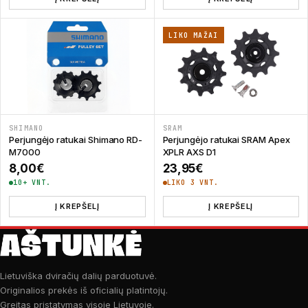
LIKO MAŽAI
SHIMANO
SRAM
Perjungėjo ratukai Shimano RD-
Perjungėjo ratukai SRAM Apex
M7000
XPLR AXS D1
8,00
€
23,95
€
10+ VNT.
LIKO 3 VNT.
Į KREPŠELĮ
Į KREPŠELĮ
Lietuviška dviračių dalių parduotuvė.
Originalios prekės iš oficialių platintojų.
Greitas pristatymas visoje Lietuvoje.