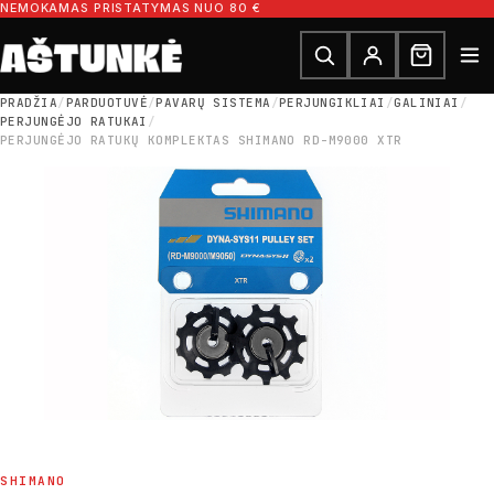
Pereiti prie turinio
NEMOKAMAS PRISTATYMAS NUO 80 €
Ieškoti dalių
Ieškoti
PRADŽIA
/
PARDUOTUVĖ
/
PAVARŲ SISTEMA
/
PERJUNGIKLIAI
/
GALINIAI
/
PERJUNGĖJO RATUKAI
/
PERJUNGĖJO RATUKŲ KOMPLEKTAS SHIMANO RD-M9000 XTR
SHIMANO