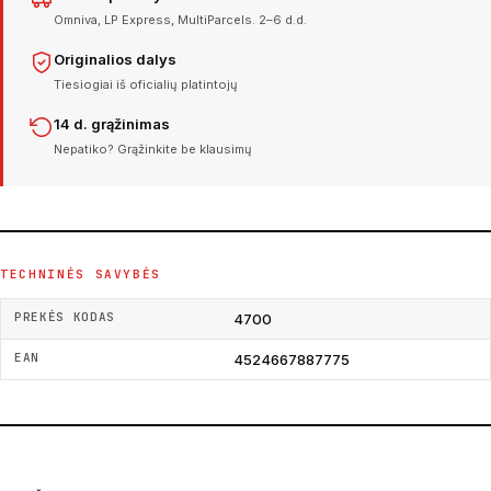
Omniva, LP Express, MultiParcels. 2–6 d.d.
Originalios dalys
Tiesiogiai iš oficialių platintojų
14 d. grąžinimas
Nepatiko? Grąžinkite be klausimų
TECHNINĖS SAVYBĖS
PREKĖS KODAS
4700
EAN
4524667887775