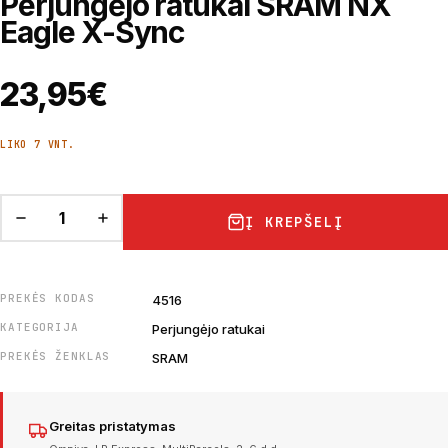
Perjungėjo ratukai SRAM NX
Eagle X-Sync
23,95
€
LIKO 7 VNT.
Į KREPŠELĮ
PREKĖS KODAS
4516
KATEGORIJA
Perjungėjo ratukai
PREKĖS ŽENKLAS
SRAM
Greitas pristatymas