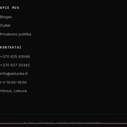
APIE MUS
Blogas
Outlet
Privatumo politika
KONTAKTAI
+370 625 93048
+370 627 20342
info@astunke.lt
I–V 10:00–19:00
Vilnius, Lietuva
© 2026 AŠTUNKĖ. VISOS TEISĖS SAUGOMOS.