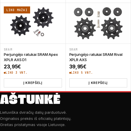
LIKO MAŽAI
SRAM
SRAM
Perjungėjo ratukai SRAM Apex
Perjungėjo ratukai SRAM Rival
XPLR AXS D1
XPLR AXS
23,95
€
39,95
€
LIKO 3 VNT.
LIKO 5 VNT.
Į KREPŠELĮ
Į KREPŠELĮ
Lietuviška dviračių dalių parduotuvė.
Originalios prekės iš oficialių platintojų.
Greitas pristatymas visoje Lietuvoje.