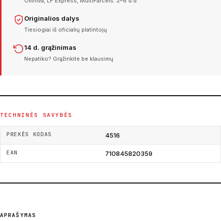
Omniva, LP Express, MultiParcels. 2–6 d.d.
Originalios dalys
Tiesiogiai iš oficialių platintojų
14 d. grąžinimas
Nepatiko? Grąžinkite be klausimų
TECHNINĖS SAVYBĖS
PREKĖS KODAS
4516
EAN
710845820359
APRAŠYMAS