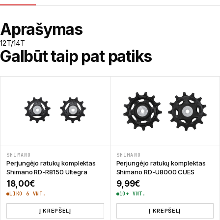
Aprašymas
12T/14T
Galbūt taip pat patiks
SHIMANO
SHIMANO
Perjungėjo ratukų komplektas
Perjungėjo ratukų komplektas
Shimano RD-R8150 Ultegra
Shimano RD-U8000 CUES
18,00
€
9,99
€
LIKO 6 VNT.
10+ VNT.
Į KREPŠELĮ
Į KREPŠELĮ