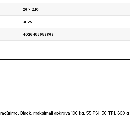
26 × 2.10
302V
4026495953863
adūrimo, Black, maksimali apkrova 100 kg, 55 PSI, 50 TPI, 660 g