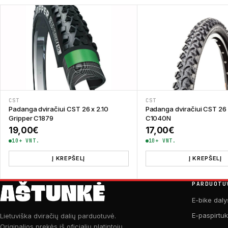
CST
CST
Padanga dviračiui CST 26 
Padanga dviračiui CST 26 x 2.10
C1040N
Gripper C1879
17,00
€
19,00
€
10+ VNT.
10+ VNT.
Į KREPŠELĮ
Į KREPŠELĮ
PARDUOTU
E-bike daly
E-paspirtu
Lietuviška dviračių dalių parduotuvė.
Originalios prekės iš oficialių platintojų.