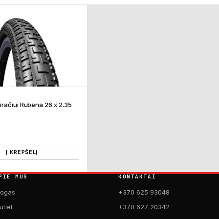
račiui Rubena 26 x 2.35
Į KREPŠELĮ
PIE MUS
KONTAKTAI
logas
+370 625 93048
utlet
+370 627 20342