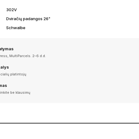
302V
Dviračių padangos 26"
Schwalbe
tatymas
ess, MultiParcels. 2–6 d.d.
dalys
icialių platintojų
imas
inkite be klausimų