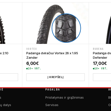
VORTEX
RUBENA
x 2.10
Padanga dviračiui Vortex 26 x 1.95
Padanga dvi
Zander
Defender
6,00
€
17,00
€
10+ VNT.
10+ VNT.
Į KREPŠELĮ
VĖ
PAGALBA
A
s
Pristatymas ir grąžinimas
B
kų dalys
Servisas
O