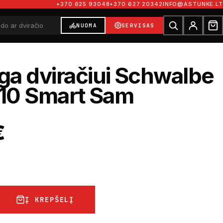
+370 625 93048
+370 627 20342
INFO@ASTUNKE.LT
NUOMA
SERVISAS
a dviračiui Schwalbe
.10 Smart Sam
€
Į KREPŠELĮ