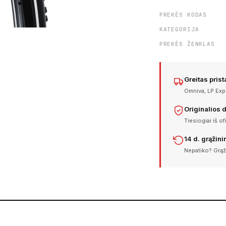
PREKĖS KODAS
KATEGORIJA
PREKĖS ŽENKLAS
Greitas pris
Omniva, LP Expr
Originalios 
Tiesiogiai iš of
14 d. grąžin
Nepatiko? Grąž