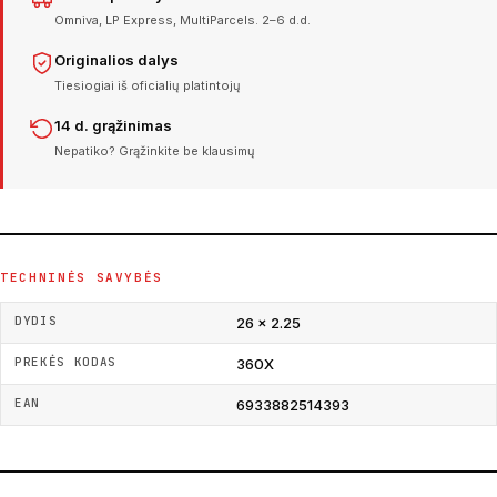
Omniva, LP Express, MultiParcels. 2–6 d.d.
Originalios dalys
Tiesiogiai iš oficialių platintojų
14 d. grąžinimas
Nepatiko? Grąžinkite be klausimų
TECHNINĖS SAVYBĖS
DYDIS
26 × 2.25
PREKĖS KODAS
360X
EAN
6933882514393