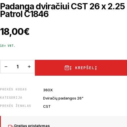
Padanga dviračiui CST 26 x 2.25
Patrol C1846
18,00
€
10+ VNT.
Į KREPŠELĮ
PREKĖS KODAS
360X
KATEGORIJA
Dviračių padangos 26"
PREKĖS ŽENKLAS
CST
Greitas pristatymas