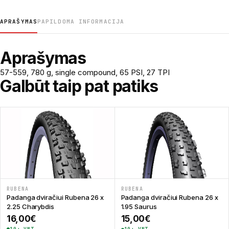
APRAŠYMAS
PAPILDOMA INFORMACIJA
Aprašymas
57-559, 780 g, single compound, 65 PSI, 27 TPI
Galbūt taip pat patiks
RUBENA
RUBENA
Padanga dviračiui Rubena 26 x
Padanga dviračiui Rubena 26 x
2.25 Charybdis
1.95 Saurus
16,00
€
15,00
€