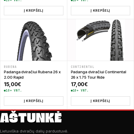
10+ VNT.
10+ VNT.
Į KREPŠELĮ
Į KREPŠELĮ
CONTINENTAL
RUBENA
Padanga dviračiui Continental
Padanga dviračiui Rubena 26 x
26 x 1.75 Tour Ride
2.00 Rapid
17,00
€
15,00
€
10+ VNT.
10+ VNT.
Į KREPŠELĮ
Į KREPŠELĮ
Lietuviška dviračių dalių parduotuvė.