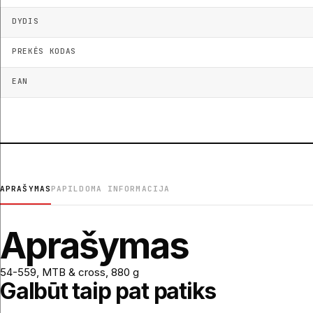
DYDIS
PREKĖS KODAS
EAN
APRAŠYMAS
PAPILDOMA INFORMACIJA
Aprašymas
54-559, MTB & cross, 880 g
Galbūt taip pat patiks