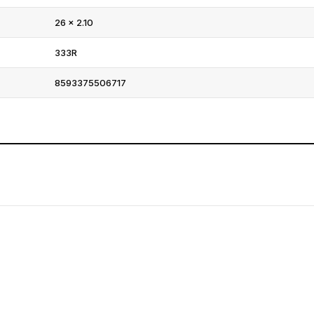
26 × 2.10
333R
8593375506717