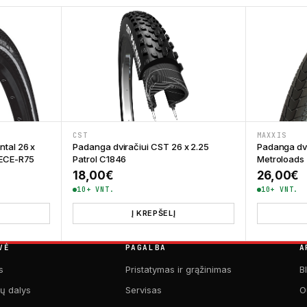
CST
MAXXIS
ntal 26 x
Padanga dviračiui CST 26 x 2.25
Padanga dvi
I ECE-R75
Patrol C1846
Metroloads
18,00
€
26,00
€
10+ VNT.
10+ VNT.
Į KREPŠELĮ
VĖ
PAGALBA
A
s
Pristatymas ir grąžinimas
B
kų dalys
Servisas
O