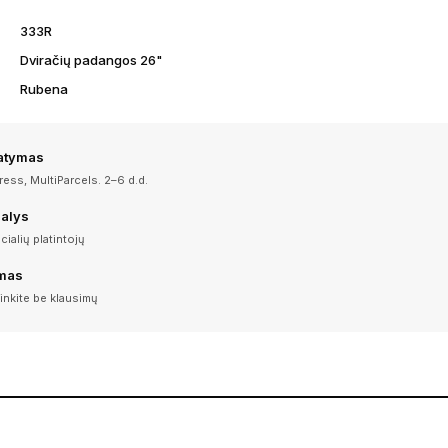
333R
Dviračių padangos 26"
Rubena
tatymas
ess, MultiParcels. 2–6 d.d.
dalys
icialių platintojų
imas
inkite be klausimų