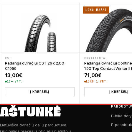
LIKO MAŽAI
CST
CONTINENTAL
Padanga dviračiui CST 26 x 2.00
Padanga dviračiui Contine
C1959
1.90 Top Contact Winter I
13,00
€
71,00
€
10+ VNT.
LIKO 1 VNT.
Į KREPŠELĮ
Į KREPŠELĮ
PARDUOTU
E-bike daly
E-paspirtu
Lietuviška dviračių dalių parduotuvė.
Originalios prekės iš oficialių platintojų.