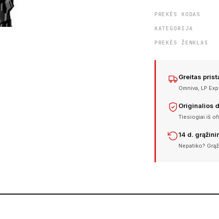
PREKĖS KODAS
KATEGORIJA
PREKĖS ŽENKLAS
Greitas pris
Omniva, LP Expr
Originalios 
Tiesiogiai iš of
14 d. grąžin
Nepatiko? Grąž