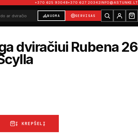
+370 625 93048
+370 627 20342
INFO@ASTUNKE.LT
NUOMA
SERVISAS
a dviračiui Rubena 26
Scylla
€
Į KREPŠELĮ