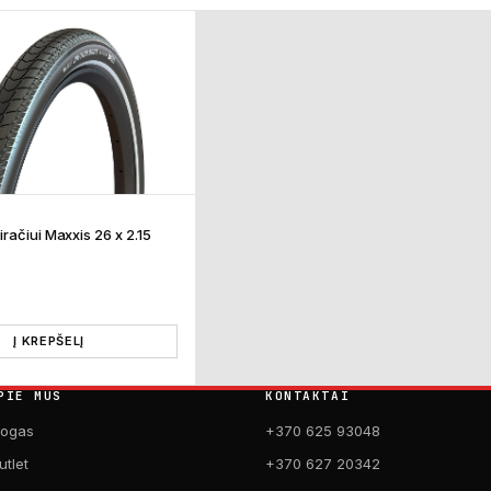
račiui Maxxis 26 x 2.15
Į KREPŠELĮ
PIE MUS
KONTAKTAI
logas
+370 625 93048
utlet
+370 627 20342