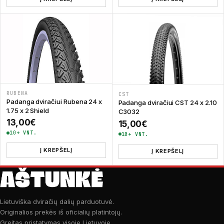
RUBENA
CST
Padanga dviračiui Rubena 24 x
Padanga dviračiui CST 24 x 2.10
1.75 x 2 Shield
C3032
13,00
€
15,00
€
10+ VNT.
10+ VNT.
Į KREPŠELĮ
Į KREPŠELĮ
Lietuviška dviračių dalių parduotuvė.
Originalios prekės iš oficialių platintojų.
Greitas pristatymas visoje Lietuvoje.