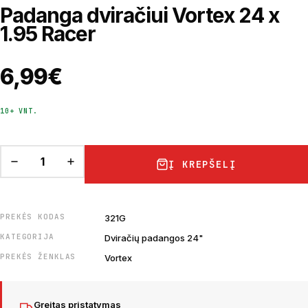
Padanga dviračiui Vortex 24 x
1.95 Racer
6,99
€
10+ VNT.
Į KREPŠELĮ
PREKĖS KODAS
321G
KATEGORIJA
Dviračių padangos 24"
PREKĖS ŽENKLAS
Vortex
Greitas pristatymas