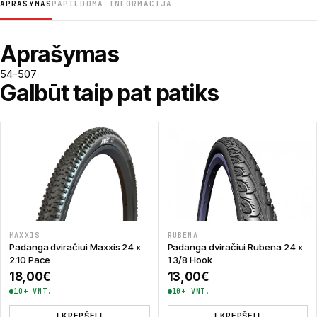
APRAŠYMAS
PAPILDOMA INFORMACIJA
Aprašymas
54-507
Galbūt taip pat patiks
MAXXIS
RUBENA
Padanga dviračiui Maxxis 24 x
Padanga dviračiui Rubena 24 x
2.10 Pace
1 3/8 Hook
18,00
€
13,00
€
10+ VNT.
10+ VNT.
Į KREPŠELĮ
Į KREPŠELĮ