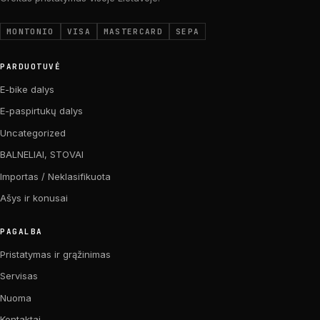
MONTONIO
VISA
MASTERCARD
SEPA
PARDUOTUVĖ
E-bike dalys
E-paspirtukų dalys
Uncategorized
BALNELIAI, STOVAI
Importas / Neklasifikuota
Ašys ir konusai
PAGALBA
Pristatymas ir grąžinimas
Servisas
Nuoma
Kontaktai