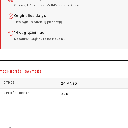
Omniva, LP Express, MultiParcels. 2–6 d.d.
Originalios dalys
Tiesiogiai iš oficialių platintojų
14 d. grąžinimas
Nepatiko? Grąžinkite be klausimų
TECHNINĖS SAVYBĖS
DYDIS
24 × 1.95
PREKĖS KODAS
321G