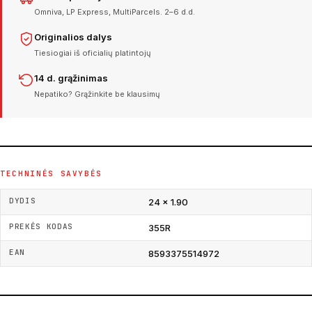
Omniva, LP Express, MultiParcels. 2–6 d.d.
Originalios dalys
Tiesiogiai iš oficialių platintojų
14 d. grąžinimas
Nepatiko? Grąžinkite be klausimų
TECHNINĖS SAVYBĖS
DYDIS
24 × 1.90
PREKĖS KODAS
355R
EAN
8593375514972