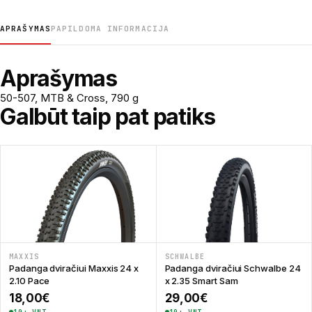
APRAŠYMAS
PAPILDOMA INFORMACIJA
Aprašymas
50-507, MTB & Cross, 790 g
Galbūt taip pat patiks
MAXXIS
SCHWALBE
Padanga dviračiui Maxxis 24 x
Padanga dviračiui Schwalbe 24
2.10 Pace
x 2.35 Smart Sam
18,00
€
29,00
€