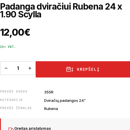
Padanga dviračiui Rubena 24 x
1.90 Scylla
12,00
€
10+ VNT.
Į KREPŠELĮ
PREKĖS KODAS
355R
KATEGORIJA
Dviračių padangos 24"
PREKĖS ŽENKLAS
Rubena
Greitas pristatymas