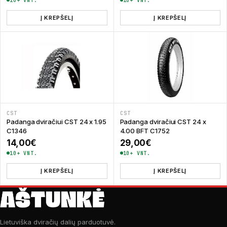
10+ VNT.
10+ VNT.
Į KREPŠELĮ
Į KREPŠELĮ
CST
CST
Padanga dviračiui CST 24 x 1.95
Padanga dviračiui CST 24 x
C1346
4.00 BFT C1752
14,00
€
29,00
€
10+ VNT.
10+ VNT.
Į KREPŠELĮ
Į KREPŠELĮ
Lietuviška dviračių dalių parduotuvė.