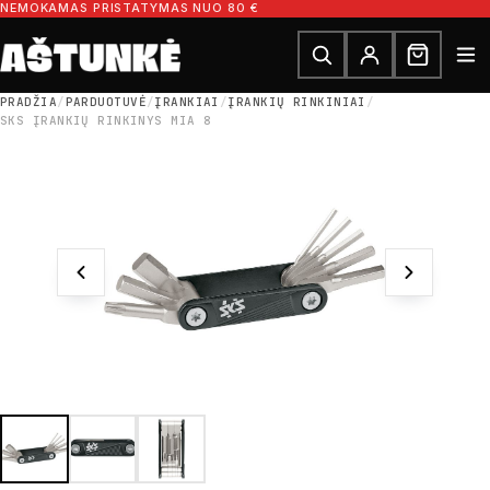
Pereiti prie turinio
NEMOKAMAS PRISTATYMAS NUO 80 €
Ieškoti dalių
Ieškoti
PRADŽIA
/
PARDUOTUVĖ
/
ĮRANKIAI
/
ĮRANKIŲ RINKINIAI
/
SKS ĮRANKIŲ RINKINYS MIA 8