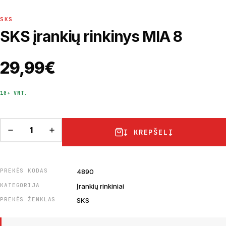
SKS
SKS įrankių rinkinys MIA 8
29,99
€
10+ VNT.
Į KREPŠELĮ
PREKĖS KODAS
4890
KATEGORIJA
Įrankių rinkiniai
PREKĖS ŽENKLAS
SKS