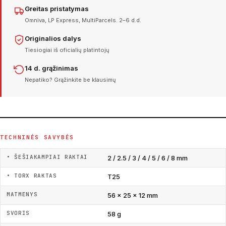
Greitas pristatymas
Omniva, LP Express, MultiParcels. 2–6 d.d.
Originalios dalys
Tiesiogiai iš oficialių platintojų
14 d. grąžinimas
Nepatiko? Grąžinkite be klausimų
TECHNINĖS SAVYBĖS
• ŠEŠIAKAMPIAI RAKTAI
2 / 2.5 / 3 / 4 / 5 / 6 / 8 mm
• TORX RAKTAS
T25
MATMENYS
56 × 25 × 12 mm
SVORIS
58 g