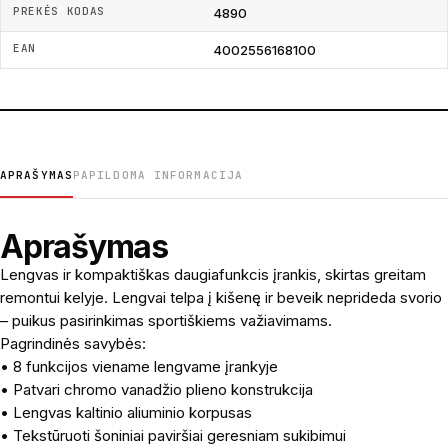
PREKĖS KODAS
4890
EAN
4002556168100
APRAŠYMAS
PAPILDOMA INFORMACIJA
Aprašymas
Lengvas ir kompaktiškas daugiafunkcis įrankis, skirtas greitam
remontui kelyje. Lengvai telpa į kišenę ir beveik neprideda svorio
– puikus pasirinkimas sportiškiems važiavimams.
Pagrindinės savybės:
• 8 funkcijos viename lengvame įrankyje
• Patvari chromo vanadžio plieno konstrukcija
• Lengvas kaltinio aliuminio korpusas
• Tekstūruoti šoniniai paviršiai geresniam sukibimui