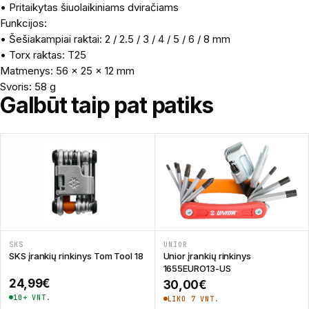
• Pritaikytas šiuolaikiniams dviračiams
Funkcijos:
• Šešiakampiai raktai: 2 / 2.5 / 3 / 4 / 5 / 6 / 8 mm
• Torx raktas: T25
Matmenys: 56 × 25 × 12 mm
Svoris: 58 g
Galbūt taip pat patiks
SKS
UNIOR
SKS įrankių rinkinys Tom Tool 18
Unior įrankių rinkinys
1655EURO13-US
24,99
€
30,00
€
10+ VNT.
LIKO 7 VNT.