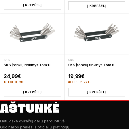
Į KREPŠELĮ
Į KREPŠELĮ
SKS
SKS
SKS įrankių rinkinys Tom 11
SKS įrankių rinkinys Tom 8
24,99
€
19,99
€
LIKO 8 VNT.
LIKO 9 VNT.
Į KREPŠELĮ
Į KREPŠELĮ
Lietuviška dviračių dalių parduotuvė.
Originalios prekės iš oficialių platintojų.