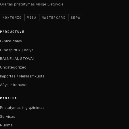
Greitas pristatymas visoje Lietuvoje.
MONTONIO
VISA
MASTERCARD
SEPA
PARDUOTUVĖ
E-bike dalys
E-paspirtukų dalys
BALNELIAI, STOVAI
Uncategorized
Importas / Neklasifikuota
Ašys ir konusai
PAGALBA
Pristatymas ir grąžinimas
Servisas
Nuoma