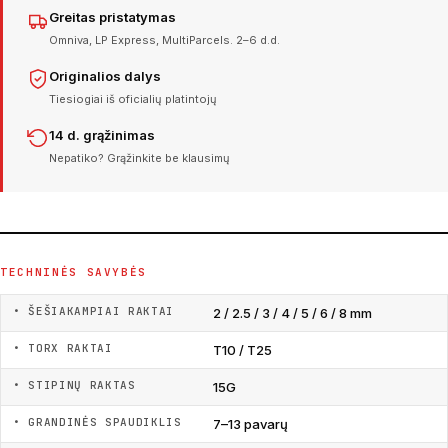
Greitas pristatymas
Omniva, LP Express, MultiParcels. 2–6 d.d.
Originalios dalys
Tiesiogiai iš oficialių platintojų
14 d. grąžinimas
Nepatiko? Grąžinkite be klausimų
TECHNINĖS SAVYBĖS
• ŠEŠIAKAMPIAI RAKTAI
2 / 2.5 / 3 / 4 / 5 / 6 / 8 mm
• TORX RAKTAI
T10 / T25
• STIPINŲ RAKTAS
15G
• GRANDINĖS SPAUDIKLIS
7–13 pavarų