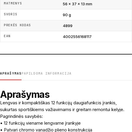
MATMENYS
56 × 37 × 13 mm
SVORIS
90 g
PREKĖS KODAS
4899
EAN
4002556168117
APRAŠYMAS
PAPILDOMA INFORMACIJA
Aprašymas
Lengvas ir kompaktiškas 12 funkcijų daugiafunkcis įrankis,
sukurtas sportiškiems važiavimams ir greitam remontui kelyje.
Pagrindinės savybės:
• 12 funkcijų viename lengvame įrankyje
• Patvari chromo vanadžio plieno konstrukcija