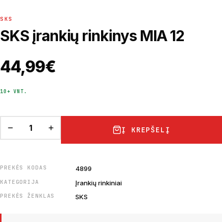
SKS
SKS įrankių rinkinys MIA 12
44,99
€
10+ VNT.
Į KREPŠELĮ
PREKĖS KODAS
4899
KATEGORIJA
Įrankių rinkiniai
PREKĖS ŽENKLAS
SKS