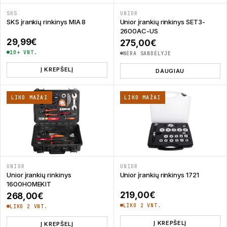
SKS
UNIOR
SKS įrankių rinkinys MIA 8
Unior įrankių rinkinys SET3-
2600AC-US
29,99
€
275,00
€
10+ VNT.
NĖRA SANDĖLYJE
Į KREPŠELĮ
DAUGIAU
LIKO MAŽAI
LIKO MAŽAI
UNIOR
UNIOR
Unior įrankių rinkinys
Unior įrankių rinkinys 1721
1600HOMEKIT
219,00
€
268,00
€
LIKO 2 VNT.
LIKO 2 VNT.
Į KREPŠELĮ
Į KREPŠELĮ