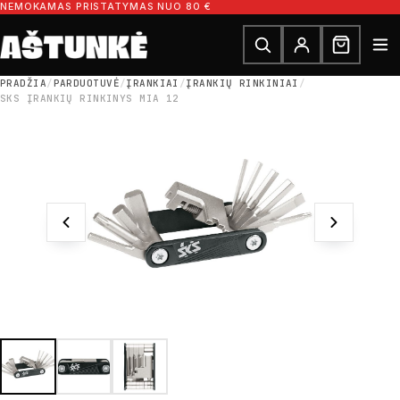
Pereiti prie turinio
NEMOKAMAS PRISTATYMAS NUO 80 €
Ieškoti dalių
Ieškoti
PRADŽIA
/
PARDUOTUVĖ
/
ĮRANKIAI
/
ĮRANKIŲ RINKINIAI
/
SKS ĮRANKIŲ RINKINYS MIA 12