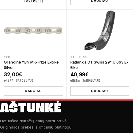
DAUGIAU
Į KREPŠELĮ
YBN
DT SWISS
Grandinė YBN MK-H12e E-bike
Ratlankis DT Swiss 29" U 663 E-
Silver
Bike
32,00
€
40,99
€
NĖRA SANDĖLYJE
NĖRA SANDĖLYJE
DAUGIAU
DAUGIAU
Lietuviška dviračių dalių parduotuvė.
Originalios prekės iš oficialių platintojų.