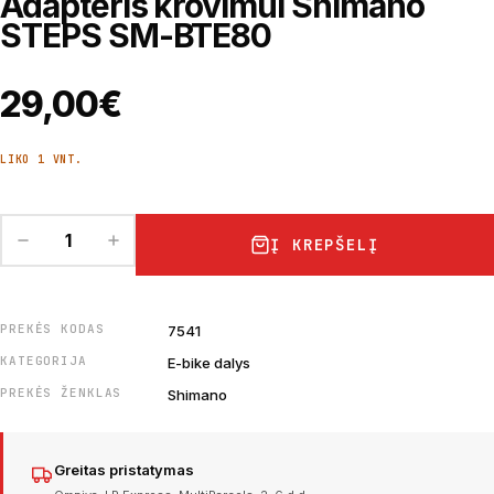
Adapteris krovimui Shimano
STEPS SM-BTE80
29,00
€
LIKO 1 VNT.
Į KREPŠELĮ
PREKĖS KODAS
7541
KATEGORIJA
E-bike dalys
PREKĖS ŽENKLAS
Shimano
Greitas pristatymas