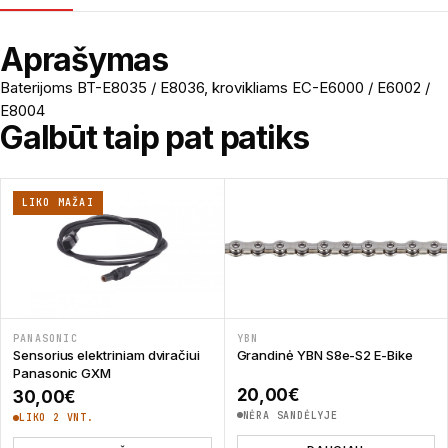
Aprašymas
Baterijoms BT-E8035 / E8036, krovikliams EC-E6000 / E6002 /
E8004
Galbūt taip pat patiks
LIKO MAŽAI
PANASONIC
YBN
Sensorius elektriniam dviračiui
Grandinė YBN S8e-S2 E-Bike
Panasonic GXM
20,00
€
30,00
€
NĖRA SANDĖLYJE
LIKO 2 VNT.