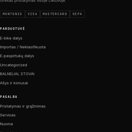
Greitas pristatymas visoje Lietuvoje.
MONTONIO
VISA
MASTERCARD
SEPA
PARDUOTUVĖ
E-bike dalys
Importas / Neklasifikuota
E-paspirtukų dalys
Uncategorized
BALNELIAI, STOVAI
Ašys ir konusai
PAGALBA
Pristatymas ir grąžinimas
Servisas
Nuoma