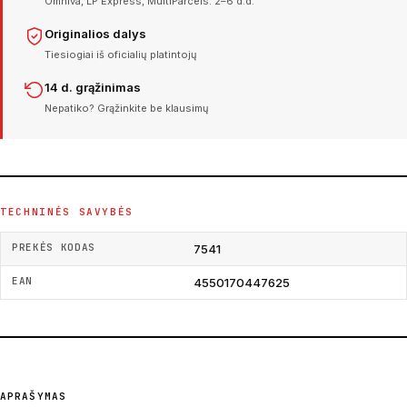
Omniva, LP Express, MultiParcels. 2–6 d.d.
Originalios dalys
Tiesiogiai iš oficialių platintojų
14 d. grąžinimas
Nepatiko? Grąžinkite be klausimų
TECHNINĖS SAVYBĖS
PREKĖS KODAS
7541
EAN
4550170447625
APRAŠYMAS