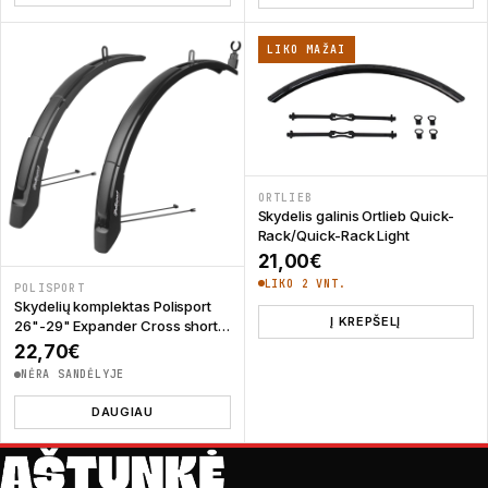
LIKO MAŽAI
ORTLIEB
Skydelis galinis Ortlieb Quick-
Rack/Quick-Rack Light
21,00
€
LIKO 2 VNT.
POLISPORT
Skydelių komplektas Polisport
Į KREPŠELĮ
26"-29" Expander Cross short
stay
22,70
€
NĖRA SANDĖLYJE
DAUGIAU