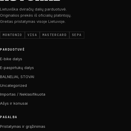
Lietuviška dviračių dalių parduotuvė.
Originalios prekės iš oficialių platintojų.
Greitas pristatymas visoje Lietuvoje.
MONTONIO
VISA
MASTERCARD
SEPA
PARDUOTUVĖ
E-bike dalys
E-paspirtukų dalys
BALNELIAI, STOVAI
Uncategorized
Importas / Neklasifikuota
Ašys ir konusai
PAGALBA
Pristatymas ir grąžinimas