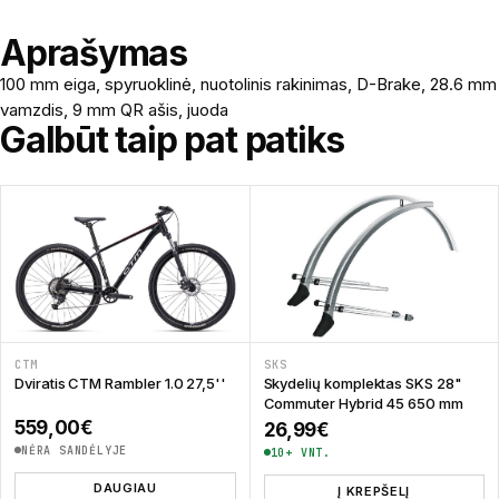
Aprašymas
100 mm eiga, spyruoklinė, nuotolinis rakinimas, D-Brake, 28.6 mm
vamzdis, 9 mm QR ašis, juoda
Galbūt taip pat patiks
CTM
SKS
Dviratis CTM Rambler 1.0 27,5''
Skydelių komplektas SKS 28"
Commuter Hybrid 45 650 mm
559,00
€
26,99
€
NĖRA SANDĖLYJE
10+ VNT.
DAUGIAU
Į KREPŠELĮ