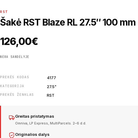
RST
Šakė RST Blaze RL 27.5″ 100 mm
126,00
€
NĖRA SANDĖLYJE
PREKĖS KODAS
4177
KATEGORIJA
27.5"
PREKĖS ŽENKLAS
RST
Greitas pristatymas
Omniva, LP Express, MultiParcels. 2–6 d.d.
Originalios dalys