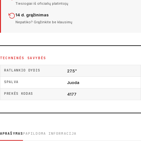
Tiesiogiai iš oficialių platintojų
14 d. grąžinimas
Nepatiko? Grąžinkite be klausimų
TECHNINĖS SAVYBĖS
RATLANKIO DYDIS
27.5"
SPALVA
Juoda
PREKĖS KODAS
4177
APRAŠYMAS
PAPILDOMA INFORMACIJA