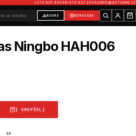
+370 625 93048
+370 627 20342
INFO@ASTUNKE.LT
NUOMA
SERVISAS
las Ningbo HAH006
Į KREPŠELĮ
33