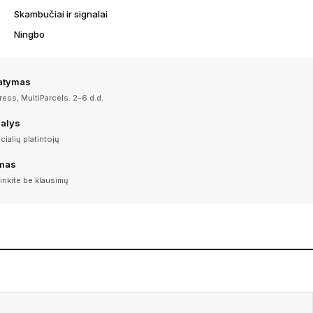
Skambučiai ir signalai
Ningbo
tatymas
ess, MultiParcels. 2–6 d.d.
dalys
icialių platintojų
imas
inkite be klausimų