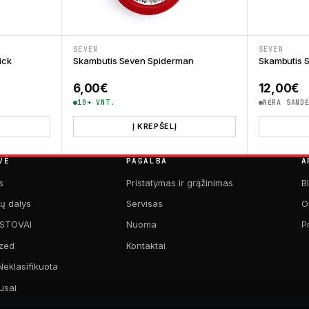
SEVEN
SEVEN
ick
Skambutis Seven Spiderman
Skambutis 
6,00
€
12,00
€
10+ VNT.
NĖRA SAND
Į KREPŠELĮ
VĖ
PAGALBA
A
s
Pristatymas ir grąžinimas
B
kų dalys
Servisas
O
 STOVAI
Nuoma
P
zed
Kontaktai
Neklasifikuota
usai