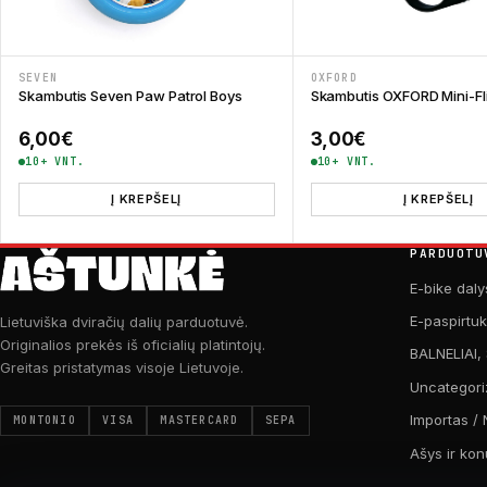
SEVEN
OXFORD
Skambutis Seven Paw Patrol Boys
Skambutis OXFORD Mini-Fl
6,00
€
3,00
€
10+ VNT.
10+ VNT.
Į KREPŠELĮ
Į KREPŠELĮ
PARDUOTU
E-bike daly
E-paspirtu
Lietuviška dviračių dalių parduotuvė.
Originalios prekės iš oficialių platintojų.
BALNELIAI,
Greitas pristatymas visoje Lietuvoje.
Uncategori
Importas / 
MONTONIO
VISA
MASTERCARD
SEPA
Ašys ir kon