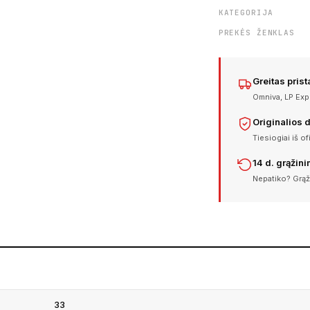
KATEGORIJA
PREKĖS ŽENKLAS
Greitas pris
Omniva, LP Expr
Originalios 
Tiesiogiai iš of
14 d. grąžin
Nepatiko? Grąž
33