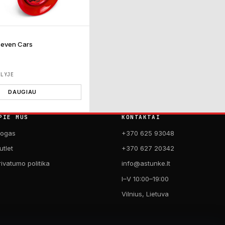
Seven Cars
ĖLYJE
DAUGIAU
PIE MUS
KONTAKTAI
logas
+370 625 93048
utlet
+370 627 20342
rivatumo politika
info@astunke.lt
I–V 10:00–19:00
Vilnius, Lietuva