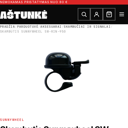
Pereiti prie turinio
NEMOKAMAS PRISTATYMAS NUO 80 €
Ieškoti dalių
Ieškoti
PRADŽIA
/
PARDUOTUVĖ
/
AKSESUARAI
/
SKAMBUČIAI IR SIGNALAI
/
SKAMBUTIS SUNNYWHEEL SW-RIN-950
SUNNYWHEEL