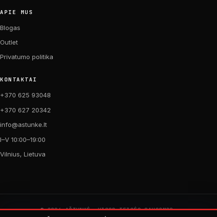
APIE MUS
Blogas
Outlet
Privatumo politika
KONTAKTAI
+370 625 93048
+370 627 20342
info@astunke.lt
I–V 10:00–19:00
Vilnius, Lietuva
© 2026 AŠTUNKĖ. VISOS TEISĖS SAUGOMOS.