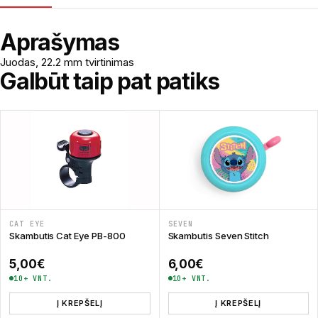
Aprašymas
Juodas, 22.2 mm tvirtinimas
Galbūt taip pat patiks
CAT EYE
SEVEN
Skambutis Cat Eye PB-800
Skambutis Seven Stitch
5,00
€
6,00
€
10+ VNT.
10+ VNT.
Į KREPŠELĮ
Į KREPŠELĮ