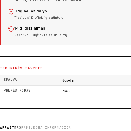
Omniva, LP Express, MultiParcels. 2–6 d.d.
Originalios dalys
Tiesiogiai iš oficialių platintojų
14 d. grąžinimas
Nepatiko? Grąžinkite be klausimų
TECHNINĖS SAVYBĖS
SPALVA
Juoda
PREKĖS KODAS
486
APRAŠYMAS
PAPILDOMA INFORMACIJA