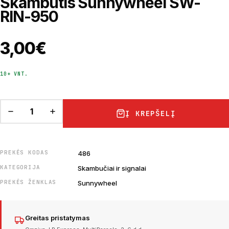
Skambutis Sunnywheel SW-
RIN-950
3,00
€
10+ VNT.
Į KREPŠELĮ
PREKĖS KODAS
486
KATEGORIJA
Skambučiai ir signalai
PREKĖS ŽENKLAS
Sunnywheel
Greitas pristatymas