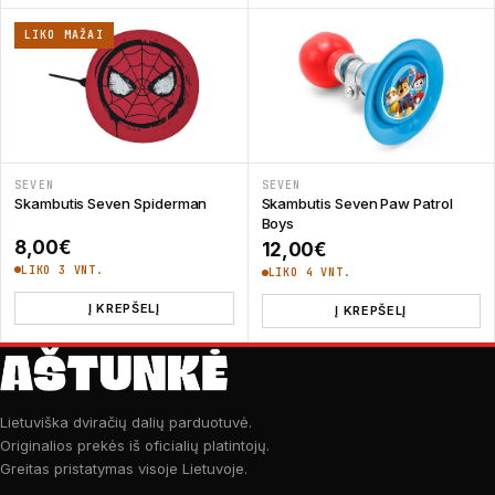
LIKO MAŽAI
SEVEN
SEVEN
Skambutis Seven Spiderman
Skambutis Seven Paw Patrol
Boys
8,00
€
12,00
€
LIKO 3 VNT.
LIKO 4 VNT.
Į KREPŠELĮ
Į KREPŠELĮ
Lietuviška dviračių dalių parduotuvė.
Originalios prekės iš oficialių platintojų.
Greitas pristatymas visoje Lietuvoje.