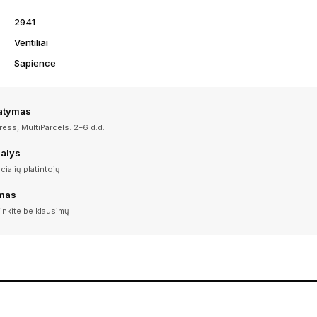
2941
Ventiliai
Sapience
tatymas
ess, MultiParcels. 2–6 d.d.
dalys
icialių platintojų
imas
inkite be klausimų