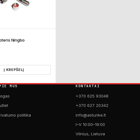
pteris Ningbo
Į KREPŠELĮ
PIE MUS
KONTAKTAI
logas
+370 625 93048
utlet
+370 627 20342
rivatumo politika
info@astunke.lt
I–V 10:00–19:00
Vilnius, Lietuva