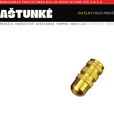
Pereiti prie turinio
NEMOKAMAS PRISTATYMAS NUO 80 €
PRISTATOME PER 2–6 D.D.
OUTLET
VISOS PREK
Ieškoti dalių
Ieškoti
PRADŽIA
/
PARDUOTUVĖ
/
AKSESUARAI
/
POMPOS
/
VENTILIAI
/
VENTILIO UŽSU