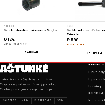
NINGBO
DUKE
Ventilio, dviratinio, užsukimas Ningbo
Ventilio adapteris Duke Le
Extender
0,12
€
9,99
€
NĖRA SANDĖLYJE
LIKO 6 VNT.
DAUGIAU
Į KREPŠELĮ
PARDUOTU
E-bike daly
E-paspirtu
Lietuviška dviračių dalių parduotuvė.
Originalios prekės iš oficialių platintojų.
Uncategori
Greitas pristatymas visoje Lietuvoje.
BALNELIAI,
Importas / 
MONTONIO
VISA
MASTERCARD
SEPA