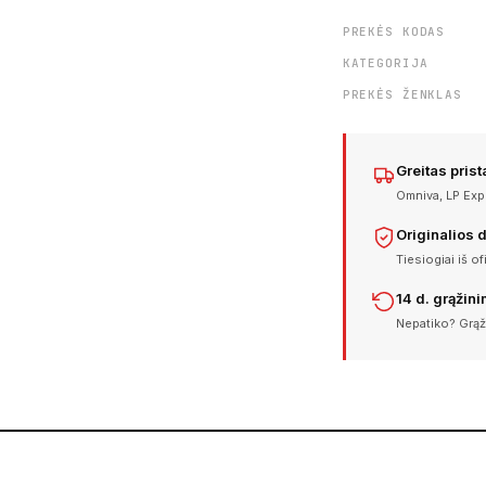
PREKĖS KODAS
KATEGORIJA
PREKĖS ŽENKLAS
Greitas pris
Omniva, LP Expr
Originalios 
Tiesiogiai iš of
14 d. grąžin
Nepatiko? Grąž