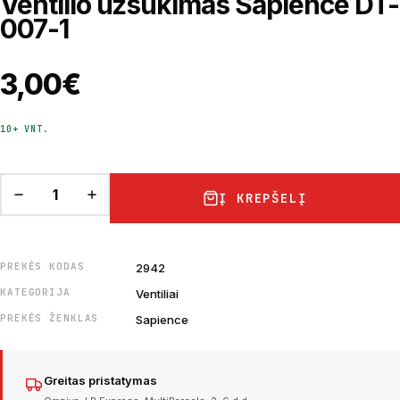
Ventilio užsukimas Sapience DT-
007-1
3,00
€
10+ VNT.
Į KREPŠELĮ
PREKĖS KODAS
2942
KATEGORIJA
Ventiliai
PREKĖS ŽENKLAS
Sapience
Greitas pristatymas