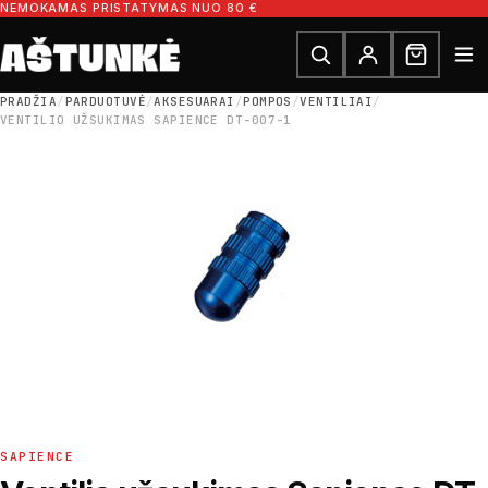
Pereiti prie turinio
NEMOKAMAS PRISTATYMAS NUO 80 €
Ieškoti dalių
Ieškoti
PRADŽIA
/
PARDUOTUVĖ
/
AKSESUARAI
/
POMPOS
/
VENTILIAI
/
VENTILIO UŽSUKIMAS SAPIENCE DT-007-1
SAPIENCE