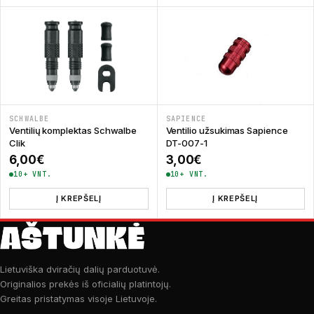
SCHWALBE
SAPIENCE
Ventilių komplektas Schwalbe
Ventilio užsukimas Sapience
Clik
DT-007-1
6,00
€
3,00
€
10+ VNT.
10+ VNT.
Į KREPŠELĮ
Į KREPŠELĮ
Lietuviška dviračių dalių parduotuvė.
Originalios prekės iš oficialių platintojų.
Greitas pristatymas visoje Lietuvoje.