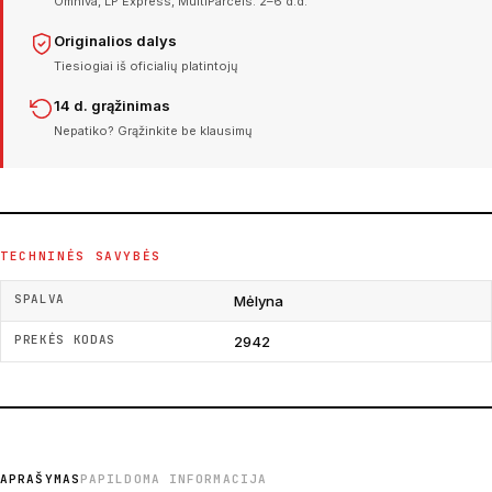
Omniva, LP Express, MultiParcels. 2–6 d.d.
Originalios dalys
Tiesiogiai iš oficialių platintojų
14 d. grąžinimas
Nepatiko? Grąžinkite be klausimų
TECHNINĖS SAVYBĖS
SPALVA
Mėlyna
PREKĖS KODAS
2942
APRAŠYMAS
PAPILDOMA INFORMACIJA