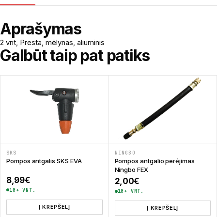
Aprašymas
2 vnt, Presta, mėlynas, aliuminis
Galbūt taip pat patiks
SKS
NINGBO
Pompos antgalis SKS EVA
Pompos antgalio perėjimas
Ningbo FEX
8,99
€
2,00
€
10+ VNT.
10+ VNT.
Į KREPŠELĮ
Į KREPŠELĮ