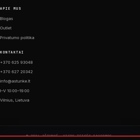
APIE MUS
Blogas
Outlet
Privatumo politika
KONTAKTAI
+370 625 93048
+370 627 20342
info@astunke.lt
I–V 10:00–19:00
Vilnius, Lietuva
© 2026 AŠTUNKĖ. VISOS TEISĖS SAUGOMOS.