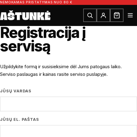
Pereiti prie turinio
NEMOKAMAS PRISTATYMAS NUO 80 €
Ieškoti dalių
Ieškoti
Registracija į
servisą
Užpildykite formą ir susisieksime dėl Jums patogaus laiko.
Serviso paslaugas ir kainas rasite
serviso puslapyje
.
JŪSŲ VARDAS
JŪSŲ EL. PAŠTAS