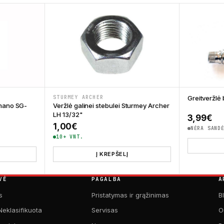
STURMEY ARCHER
Greitveržlė
imano SG-
Veržlė galinei stebulei Sturmey Archer
LH 13/32"
3,99
€
1,00
€
NĖRA SAND
10+ VNT.
Į KREPŠELĮ
VĖ
PAGALBA
A
s
Pristatymas ir grąžinimas
B
Neklasifikuota
Servisas
O