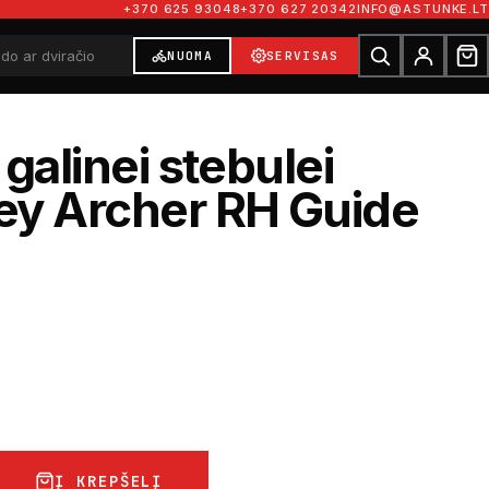
+370 625 93048
+370 627 20342
INFO@ASTUNKE.LT
NUOMA
SERVISAS
 galinei stebulei
ey Archer RH Guide
″
Į KREPŠELĮ