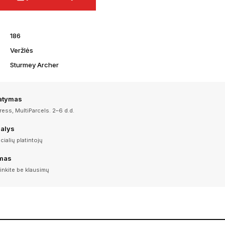
186
Veržlės
Sturmey Archer
tatymas
ess, MultiParcels. 2–6 d.d.
dalys
icialių platintojų
imas
inkite be klausimų