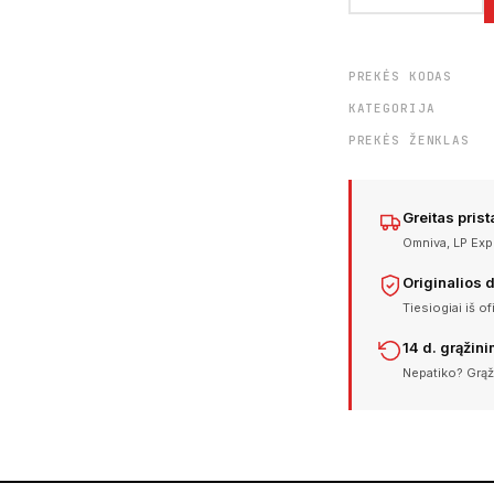
PREKĖS KODAS
KATEGORIJA
PREKĖS ŽENKLAS
Greitas pris
Omniva, LP Expr
Originalios 
Tiesiogiai iš of
14 d. grąžin
Nepatiko? Grąž