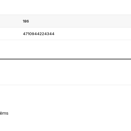
186
4710944224344
ulėms