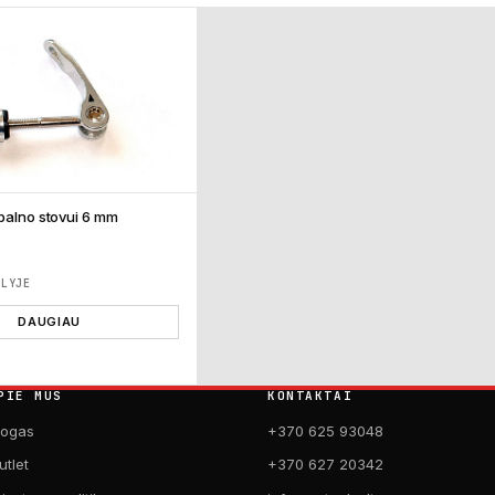
 balno stovui 6 mm
ĖLYJE
DAUGIAU
PIE MUS
KONTAKTAI
logas
+370 625 93048
utlet
+370 627 20342