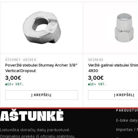
STURMEY ARCHER
SHIMANO
Poveržlė stebulei Sturmey Archer 3/8"
Veržlė galinei stebulei Sh
Vertical Dropout
4R30
3,00
€
3,00
€
10+ VNT.
10+ VNT.
Į KREPŠELĮ
Į KREPŠELĮ
PARDUOTU
E-bike daly
Importas / 
Lietuviška dviračių dalių parduotuvė.
Originalios prekės iš oficialių platintojų.