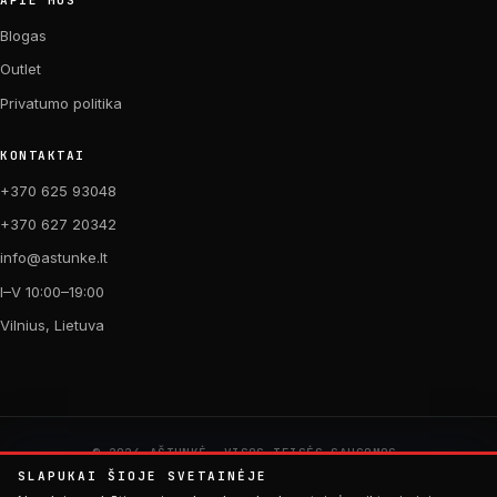
Blogas
Outlet
Privatumo politika
KONTAKTAI
+370 625 93048
+370 627 20342
info@astunke.lt
I–V 10:00–19:00
Vilnius, Lietuva
© 2026 AŠTUNKĖ. VISOS TEISĖS SAUGOMOS.
PAGAMINTA SU MEILE DVIRAČIAMS. 🚴
SLAPUKAI ŠIOJE SVETAINĖJE