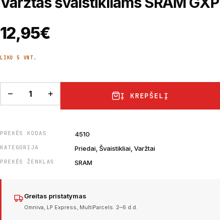
Varžtas švaistikliams SRAM GXP
12,95
€
LIKO 5 VNT.
Į KREPŠELĮ
PREKĖS KODAS
4510
KATEGORIJA
Priedai, Švaistikliai, Varžtai
PREKĖS ŽENKLAS
SRAM
Greitas pristatymas
Omniva, LP Express, MultiParcels. 2–6 d.d.