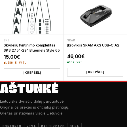
SKS
SRAM
Skydelių tvirtinimo komplektas
Įkroviklis SRAM AXS USB-C A2
SKS 27.5"-29" Bluemels Style 65
46,00
€
15,00
€
10+ VNT.
LIKO 5 VNT.
Į KREPŠELĮ
Į KREPŠELĮ
Lietuviška dviračių dalių parduotuvė.
Originalios prekės iš oficialių platintojų.
Greitas pristatymas visoje Lietuvoje.
MONTONIO
VISA
MASTERCARD
SEPA