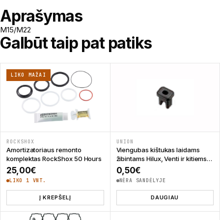
Aprašymas
M15/M22
Galbūt taip pat patiks
LIKO MAŽAI
ROCKSHOX
UNION
Amortizatoriaus remonto
Viengubas kištukas laidams
komplektas RockShox 50 Hours
žibintams Hilux, Venti ir kitiems
Union
25,00
€
0,50
€
LIKO 1 VNT.
NĖRA SANDĖLYJE
Į KREPŠELĮ
DAUGIAU