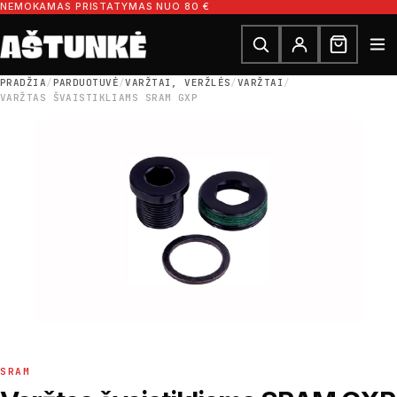
Pereiti prie turinio
NEMOKAMAS PRISTATYMAS NUO 80 €
Ieškoti dalių
Ieškoti
PRADŽIA
/
PARDUOTUVĖ
/
VARŽTAI, VERŽLĖS
/
VARŽTAI
/
VARŽTAS ŠVAISTIKLIAMS SRAM GXP
SRAM