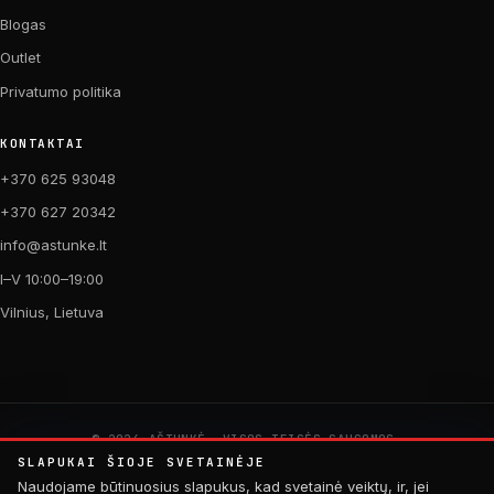
Blogas
Outlet
Privatumo politika
KONTAKTAI
+370 625 93048
+370 627 20342
info@astunke.lt
I–V 10:00–19:00
Vilnius, Lietuva
© 2026 AŠTUNKĖ. VISOS TEISĖS SAUGOMOS.
PAGAMINTA SU MEILE DVIRAČIAMS. 🚴
SLAPUKAI ŠIOJE SVETAINĖJE
by
Digital Acid Studio
Naudojame būtinuosius slapukus, kad svetainė veiktų, ir, jei