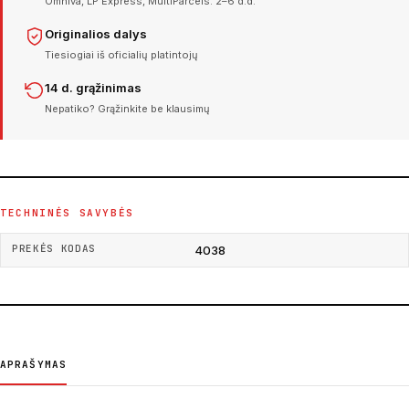
Omniva, LP Express, MultiParcels. 2–6 d.d.
Originalios dalys
Tiesiogiai iš oficialių platintojų
14 d. grąžinimas
Nepatiko? Grąžinkite be klausimų
TECHNINĖS SAVYBĖS
PREKĖS KODAS
4038
APRAŠYMAS