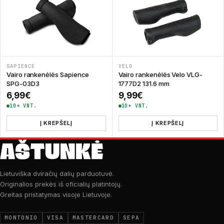
SAPIENCE
VELO
Vairo rankenėlės Sapience
Vairo rankenėlės Velo VLG-
SPG-03D3
1777D2 131.6 mm
6,99
€
9,99
€
10+ VNT.
10+ VNT.
Į KREPŠELĮ
Į KREPŠELĮ
Lietuviška dviračių dalių parduotuvė.
Originalios prekės iš oficialių platintojų.
Greitas pristatymas visoje Lietuvoje.
MONTONIO
VISA
MASTERCARD
SEPA