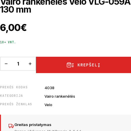
Vairo rankenėlės Velo VLG-059A
130 mm
6,00
€
10+ VNT.
Į KREPŠELĮ
PREKĖS KODAS
4038
KATEGORIJA
Vairo rankenėlės
PREKĖS ŽENKLAS
Velo
Greitas pristatymas