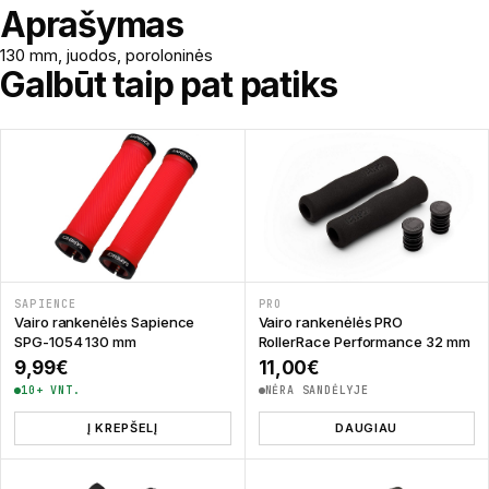
Aprašymas
130 mm, juodos, poroloninės
Galbūt taip pat patiks
SAPIENCE
PRO
Vairo rankenėlės Sapience
Vairo rankenėlės PRO
SPG-1054 130 mm
RollerRace Performance 32 mm
9,99
€
11,00
€
10+ VNT.
NĖRA SANDĖLYJE
Į KREPŠELĮ
DAUGIAU