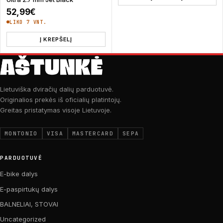
52,99
€
LIKO 7 VNT.
Į KREPŠELĮ
Lietuviška dviračių dalių parduotuvė.
Originalios prekės iš oficialių platintojų.
Greitas pristatymas visoje Lietuvoje.
MONTONIO
VISA
MASTERCARD
SEPA
PARDUOTUVĖ
E-bike dalys
E-paspirtukų dalys
BALNELIAI, STOVAI
Uncategorized