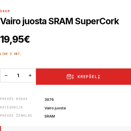
SRAM
Vairo juosta SRAM SuperCork
19,95
€
LIKO 3 VNT.
Į KREPŠELĮ
PREKĖS KODAS
3976
KATEGORIJA
Vairo juosta
PREKĖS ŽENKLAS
SRAM