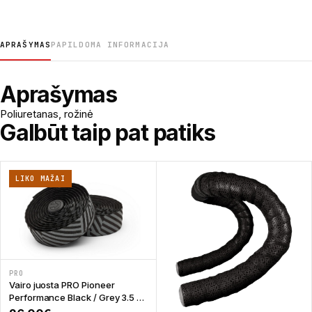
APRAŠYMAS
PAPILDOMA INFORMACIJA
Aprašymas
Poliuretanas, rožinė
Galbūt taip pat patiks
LIKO MAŽAI
PRO
Vairo juosta PRO Pioneer
Performance Black / Grey 3.5 x
2100 mm