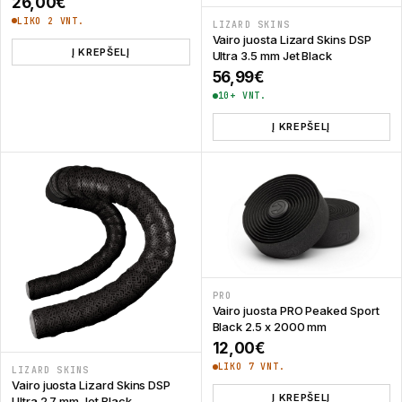
26,00
€
LIKO 2 VNT.
LIZARD SKINS
Vairo juosta Lizard Skins DSP
Į KREPŠELĮ
Ultra 3.5 mm Jet Black
56,99
€
10+ VNT.
Į KREPŠELĮ
PRO
Vairo juosta PRO Peaked Sport
Black 2.5 x 2000 mm
12,00
€
LIKO 7 VNT.
LIZARD SKINS
Vairo juosta Lizard Skins DSP
Į KREPŠELĮ
Ultra 2.7 mm Jet Black