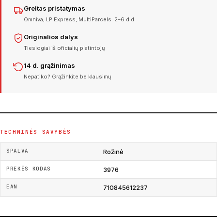
Greitas pristatymas
Omniva, LP Express, MultiParcels. 2–6 d.d.
Originalios dalys
Tiesiogiai iš oficialių platintojų
14 d. grąžinimas
Nepatiko? Grąžinkite be klausimų
TECHNINĖS SAVYBĖS
SPALVA
Rožinė
PREKĖS KODAS
3976
EAN
710845612237