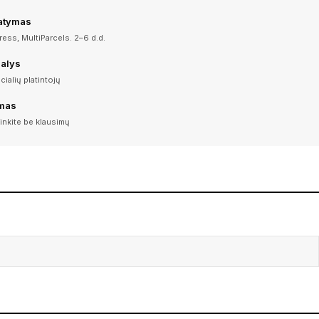
tatymas
ess, MultiParcels. 2–6 d.d.
dalys
icialių platintojų
imas
inkite be klausimų