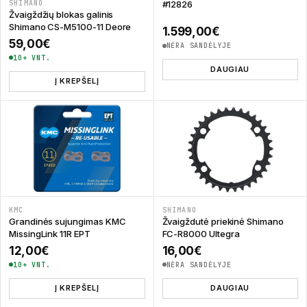
SHIMANO
#12826
Žvaigždžių blokas galinis
Shimano CS-M5100-11 Deore
1.599,00
€
59,00
€
NĖRA SANDĖLYJE
10+ VNT.
DAUGIAU
Į KREPŠELĮ
KMC
SHIMANO
Grandinės sujungimas KMC
Žvaigždutė priekinė Shimano
MissingLink 11R EPT
FC-R8000 Ultegra
12,00
€
16,00
€
10+ VNT.
NĖRA SANDĖLYJE
Į KREPŠELĮ
DAUGIAU