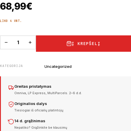
68,99
€
LIKO 4 VNT.
Į KREPŠELĮ
KATEGORIJA
Uncategorized
Greitas pristatymas
Omniva, LP Express, MultiParcels. 2–6 d.d.
Originalios dalys
Tiesiogiai iš oficialių platintojų
14 d. grąžinimas
Nepatiko? Grąžinkite be klausimų