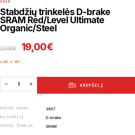
SRAM
Stabdžių trinkelės D-brake
SRAM Red/Level Ultimate
Organic/Steel
Original price was: 23,00
Current price is: 
19,00
€
23,00
€
LIKO 4 VNT.
Į KREPŠELĮ
PREKĖS KODAS
3957
KATEGORIJA
D-brake
PREKĖS ŽENKLAS
SRAM