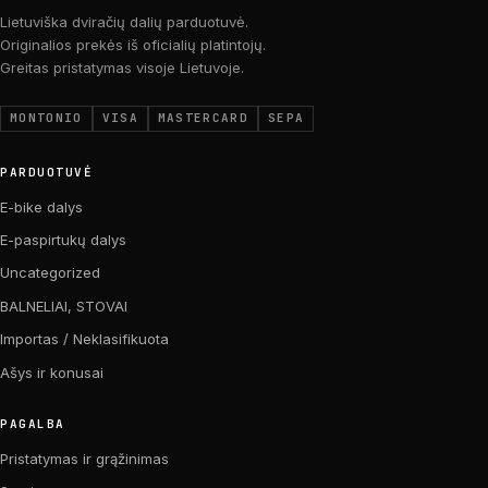
Lietuviška dviračių dalių parduotuvė.
Originalios prekės iš oficialių platintojų.
Greitas pristatymas visoje Lietuvoje.
MONTONIO
VISA
MASTERCARD
SEPA
PARDUOTUVĖ
E-bike dalys
E-paspirtukų dalys
Uncategorized
BALNELIAI, STOVAI
Importas / Neklasifikuota
Ašys ir konusai
PAGALBA
Pristatymas ir grąžinimas