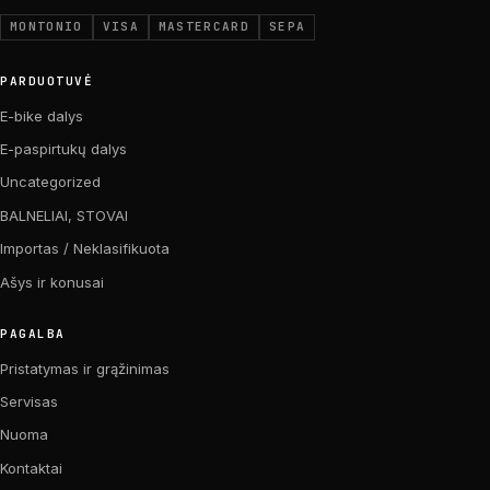
MONTONIO
VISA
MASTERCARD
SEPA
PARDUOTUVĖ
E-bike dalys
E-paspirtukų dalys
Uncategorized
BALNELIAI, STOVAI
Importas / Neklasifikuota
Ašys ir konusai
PAGALBA
Pristatymas ir grąžinimas
Servisas
Nuoma
Kontaktai