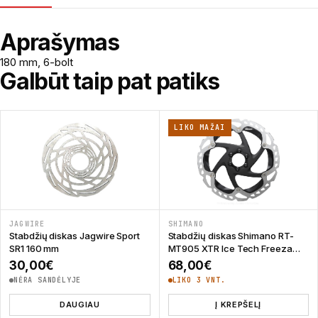
Aprašymas
180 mm, 6-bolt
Galbūt taip pat patiks
LIKO MAŽAI
JAGWIRE
SHIMANO
Stabdžių diskas Jagwire Sport
Stabdžių diskas Shimano RT-
SR1 160 mm
MT905 XTR Ice Tech Freeza
180 mm
30,00
€
68,00
€
NĖRA SANDĖLYJE
LIKO 3 VNT.
DAUGIAU
Į KREPŠELĮ