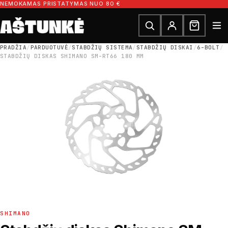
Pereiti prie turinio
NEMOKAMAS PRISTATYMAS NUO 80 €
Ieškoti dalių
Ieškoti
PRADŽIA
/
PARDUOTUVĖ
/
STABDŽIŲ SISTEMA
/
STABDŽIŲ DISKAI
/
6-BOLT
/
STABDŽIŲ DISKAS SHIMANO SM-RT66 180 MM
SHIMANO