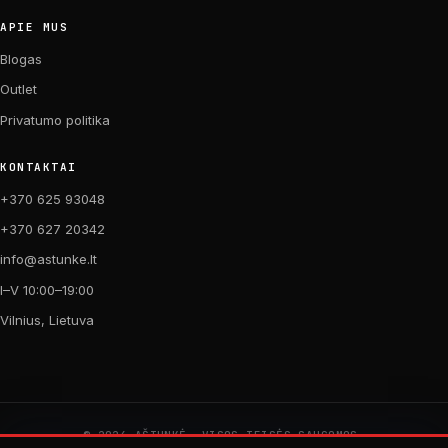
APIE MUS
Blogas
Outlet
Privatumo politika
KONTAKTAI
+370 625 93048
+370 627 20342
info@astunke.lt
I–V 10:00–19:00
Vilnius, Lietuva
© 2026 AŠTUNKĖ. VISOS TEISĖS SAUGOMOS.