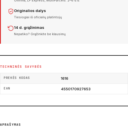
Omniva, LP Express, MultiParcels. 2–6 d.d.
Originalios dalys
Tiesiogiai iš oficialių platintojų
14 d. grąžinimas
Nepatiko? Grąžinkite be klausimų
TECHNINĖS SAVYBĖS
PREKĖS KODAS
1616
EAN
4550170927653
APRAŠYMAS