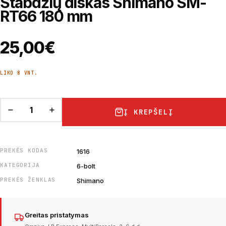
Stabdžių diskas Shimano SM-
RT66 180 mm
25,00
€
LIKO 8 VNT.
Į KREPŠELĮ
PREKĖS KODAS
1616
KATEGORIJA
6-bolt
PREKĖS ŽENKLAS
Shimano
Greitas pristatymas