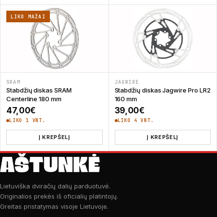
LIKO MAŽAI
SRAM
JAGWIRE
Stabdžių diskas SRAM
Stabdžių diskas Jagwire Pro LR2
Centerline 180 mm
160 mm
47,00
€
39,00
€
LIKO 1 VNT.
LIKO 4 VNT.
Į KREPŠELĮ
Į KREPŠELĮ
Lietuviška dviračių dalių parduotuvė.
Originalios prekės iš oficialių platintojų.
Greitas pristatymas visoje Lietuvoje.