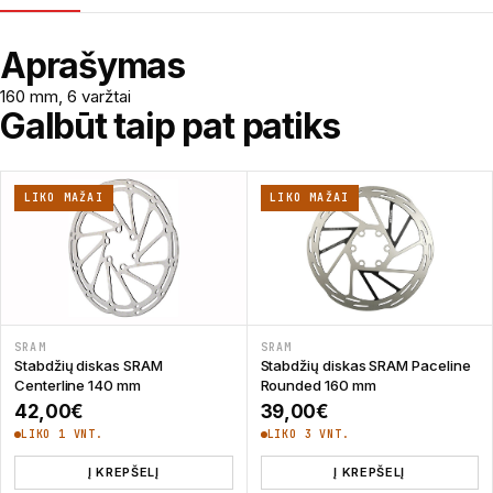
Aprašymas
160 mm, 6 varžtai
Galbūt taip pat patiks
LIKO MAŽAI
LIKO MAŽAI
SRAM
SRAM
Stabdžių diskas SRAM
Stabdžių diskas SRAM Paceline
Centerline 140 mm
Rounded 160 mm
42,00
€
39,00
€
LIKO 1 VNT.
LIKO 3 VNT.
Į KREPŠELĮ
Į KREPŠELĮ