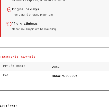
Omniva, LP Express, MultiParcels. 2–6 d.d.
Originalios dalys
Tiesiogiai iš oficialių platintojų
14 d. grąžinimas
Nepatiko? Grąžinkite be klausimų
TECHNINĖS SAVYBĖS
PREKĖS KODAS
2862
EAN
4550170303396
APRAŠYMAS