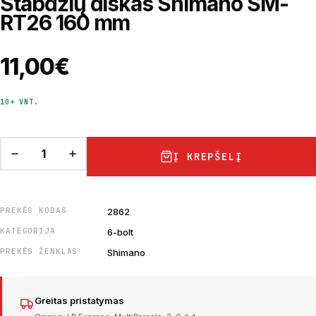
Stabdžių diskas Shimano SM-
RT26 160 mm
11,00
€
10+ VNT.
Į KREPŠELĮ
PREKĖS KODAS
2862
KATEGORIJA
6-bolt
PREKĖS ŽENKLAS
Shimano
Greitas pristatymas