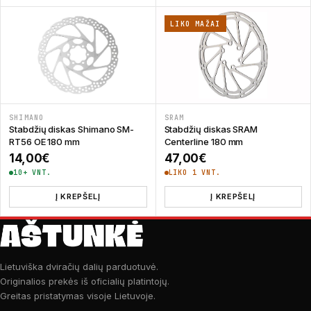
LIKO MAŽAI
SHIMANO
SRAM
Stabdžių diskas Shimano SM-
Stabdžių diskas SRAM
RT56 OE 180 mm
Centerline 180 mm
14,00
€
47,00
€
10+ VNT.
LIKO 1 VNT.
Į KREPŠELĮ
Į KREPŠELĮ
Lietuviška dviračių dalių parduotuvė.
Originalios prekės iš oficialių platintojų.
Greitas pristatymas visoje Lietuvoje.