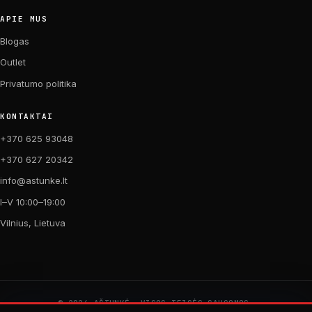
APIE MUS
Blogas
Outlet
Privatumo politika
KONTAKTAI
+370 625 93048
+370 627 20342
info@astunke.lt
I–V 10:00–19:00
Vilnius, Lietuva
© 2026 AŠTUNKĖ. VISOS TEISĖS SAUGOMOS.