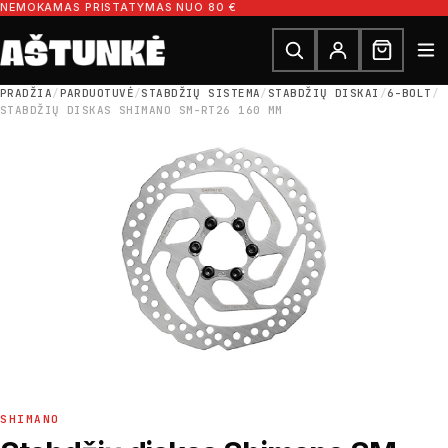
Pereiti prie turinio
NEMOKAMAS PRISTATYMAS NUO 80 €
Ieškoti dalių
Ieškoti
PRADŽIA
/
PARDUOTUVĖ
/
STABDŽIŲ SISTEMA
/
STABDŽIŲ DISKAI
/
6-BOLT
/
STABDŽIŲ DISKAS SHIMANO SM-RT26 160 MM
SHIMANO